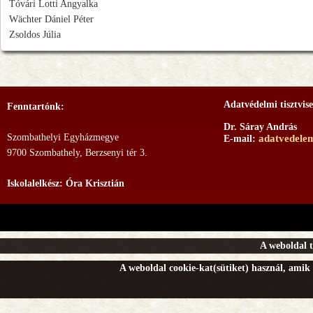
Tóvári Lotti Angyalka
Wächter Dániel Péter
Zsoldos Júlia
Adatvédelmi tisztvise
Fenntartónk:
Dr. Sáray András
Szombathelyi Egyházmegye
adatvedele
E-mail:
9700 Szombathely, Berzsenyi tér 3.
Iskolalelkész: Óra Krisztián
A weboldal t
A weboldal cookie-kat(sütiket) használ, amik 