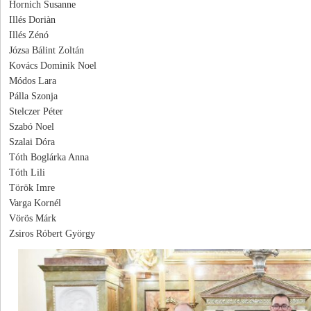
Hornich Susanne
Illés Doriàn
Illés Zénó
Józsa Bálint Zoltán
Kovács Dominik Noel
Módos Lara
Pálla Szonja
Stelczer Péter
Szabó Noel
Szalai Dóra
Tóth Boglárka Anna
Tóth Lili
Török Imre
Varga Kornél
Vörös Márk
Zsiros Róbert György