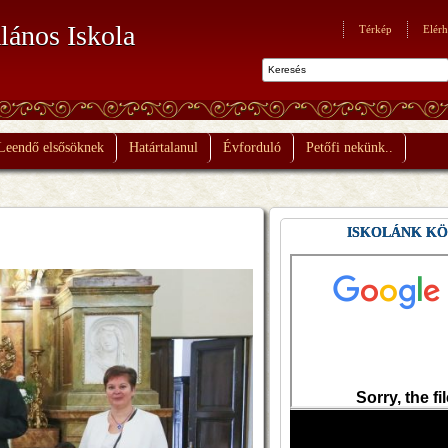
lános Iskola
Térkép
Elérh
Leendő elsősöknek
Határtalanul
Évforduló
Petőfi nekünk..
ISKOLÁNK K