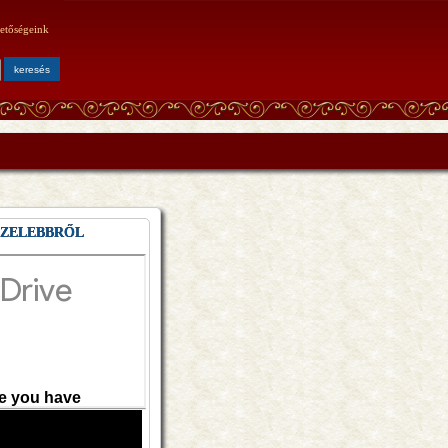
etőségeink
ÖZELEBBRŐL