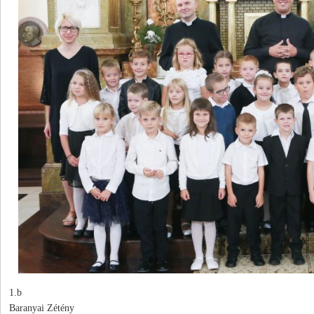
1.b
Baranyai Zétény