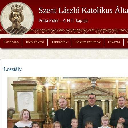
Szent László Katolikus Álta
Porta Fidei – A HIT kapuja
Kezdőlap
Iskolánkról
Tanulóink
Dokumentumok
Étkezés
1.osztály