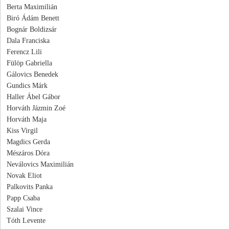
Berta Maximilián
Biró Ádám Benett
Bognár Boldizsár
Dala Franciska
Ferencz Lili
Fülöp Gabriella
Gálovics Benedek
Gundics Márk
Haller Ábel Gábor
Horváth Jázmin Zoé
Horváth Maja
Kiss Virgil
Magdics Gerda
Mészáros Dóra
Neválovics Maximilián
Novak Eliot
Palkovits Panka
Papp Csaba
Szalai Vince
Tóth Levente