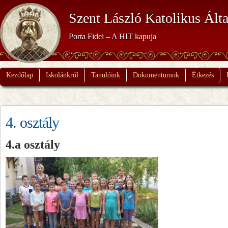
Szent László Katolikus Álta
Porta Fidei – A HIT kapuja
Kezdőlap
Iskolánkról
Tanulóink
Dokumentumok
Étkezés
4. osztály
4.a osztály