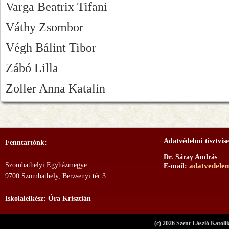
Varga Beatrix Tifani
Váthy Zsombor
Végh Bálint Tibor
Zábó Lilla
Zoller Anna Katalin
Adatvédelmi tisztvise
Fenntartónk:
Dr. Sáray András
Szombathelyi Egyházmegye
adatvedele
E-mail:
9700 Szombathely, Berzsenyi tér 3.
Iskolalelkész: Óra Krisztián
(c) 2026 Szent László Katoli