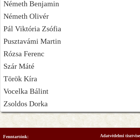
Németh Benjamin
Németh Olivér
Pál Viktória Zsófia
Pusztavámi Martin
Rózsa Ferenc
Szár Máté
Török Kíra
Vocelka Bálint
Zsoldos Dorka
Adatvédelmi tisztvise
Fenntartónk: