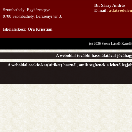
Dr. Sáray András
Szombathelyi Egyházmegye
adatvedele
E-mail:
9700 Szombathely, Berzsenyi tér 3.
Iskolalelkész: Óra Krisztián
(c) 2026 Szent László Katoli
A weboldal további használatával jóváhagy
A weboldal cookie-kat(sütiket) használ, amik segítenek a lehető legj