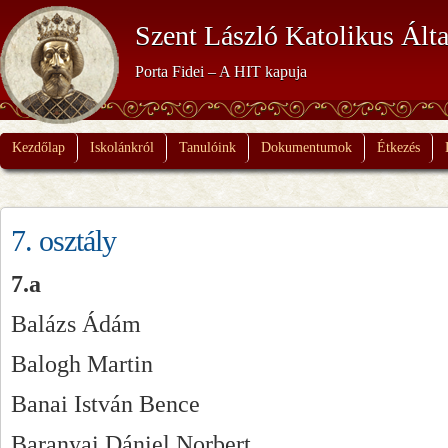
Szent László Katolikus Álta
Porta Fidei – A HIT kapuja
Kezdőlap
Iskolánkról
Tanulóink
Dokumentumok
Étkezés
7. osztály
7.a
Balázs Ádám
Balogh Martin
Banai István Bence
Baranyai Dániel Norbert