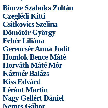
Bincze Szabolcs Zoltán
Czeglédi Kitti
Csitkovics Szelina
Dömötör György
Fehér Liliána
Gerencsér Anna Judit
Homlok Bence Máté
Horváth Máté Mór
Kázmér Balázs
Kiss Edvárd
Léránt Martin
Nagy Gellért Dániel
Nemes Gábor