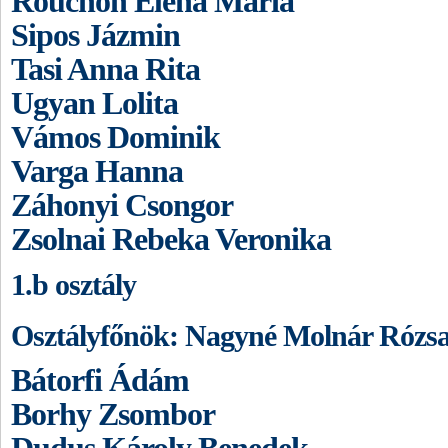
Rouchon Elena Mária
Sipos Jázmin
Tasi Anna Rita
Ugyan Lolita
Vámos Dominik
Varga Hanna
Záhonyi Csongor
Zsolnai Rebeka Veronika
1.b osztály
Osztályfőnök: Nagyné Molnár Rózs
Bátorfi Ádám
Borhy Zsombor