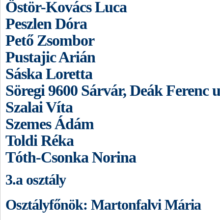
Östör-Kovács Luca
Peszlen Dóra
Pető Zsombor
Pustajic Arián
Sáska Loretta
Söregi 9600 Sárvár, Deák Ferenc u
Szalai Víta
Szemes Ádám
Toldi Réka
Tóth-Csonka Norina
3.a osztály
Osztályfőnök: Martonfalvi Mária