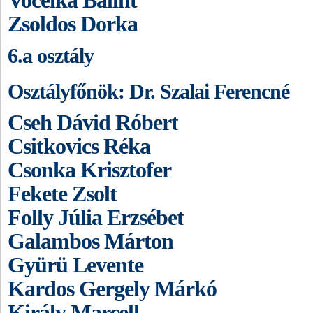
Vocelka Bálint
Zsoldos Dorka
6.a osztály
Osztályfőnök: Dr. Szalai Ferencné
Cseh Dávid Róbert
Csitkovics Réka
Csonka Krisztofer
Fekete Zsolt
Folly Júlia Erzsébet
Galambos Márton
Gyürü Levente
Kardos Gergely Márkó
Király Marcell