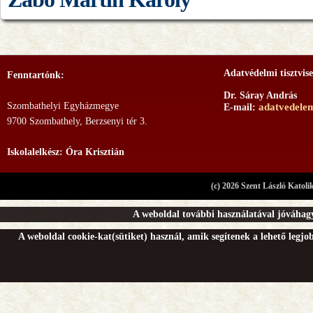
Adatvédelmi tisztvise
Fenntartónk:
Dr. Sáray András
Szombathelyi Egyházmegye
adatvedele
E-mail:
9700 Szombathely, Berzsenyi tér 3.
Iskolalelkész: Óra Krisztián
(c) 2026 Szent László Katoli
A weboldal további használatával jóváhagy
A weboldal cookie-kat(sütiket) használ, amik segítenek a lehető legj