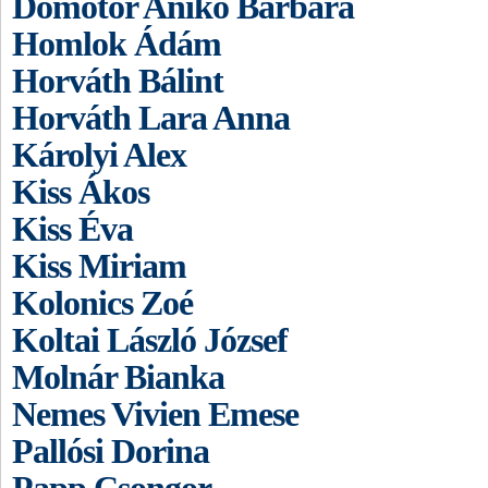
Dömötör Anikó Barbara
Homlok Ádám
Horváth Bálint
Horváth Lara Anna
Károlyi Alex
Kiss Ákos
Kiss Éva
Kiss Miriam
Kolonics Zoé
Koltai László József
Molnár Bianka
Nemes Vivien Emese
Pallósi Dorina