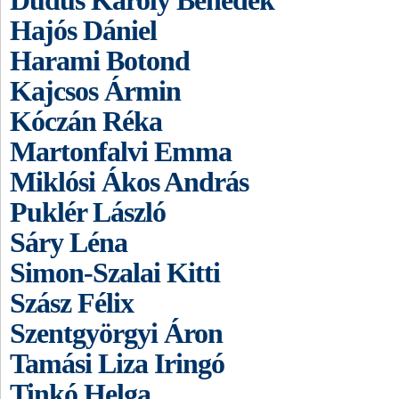
Dudus Károly Benedek
Hajós Dániel
Harami Botond
Kajcsos Ármin
Kóczán Réka
Martonfalvi Emma
Miklósi Ákos András
Puklér László
Sáry Léna
Simon-Szalai Kitti
Szász Félix
Szentgyörgyi Áron
Tamási Liza Iringó
Tinkó Helga