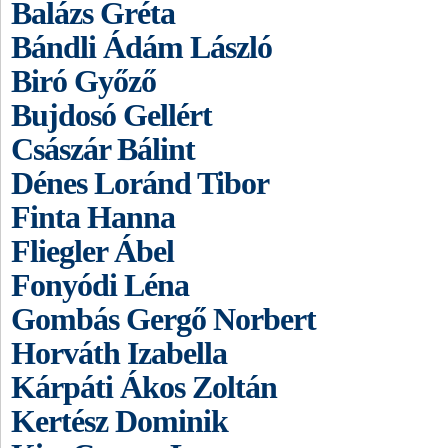
Balázs Gréta
Bándli Ádám László
Biró Győző
Bujdosó Gellért
Császár Bálint
Dénes Loránd Tibor
Finta Hanna
Fliegler Ábel
Fonyódi Léna
Gombás Gergő Norbert
Horváth Izabella
Kárpáti Ákos Zoltán
Kertész Dominik