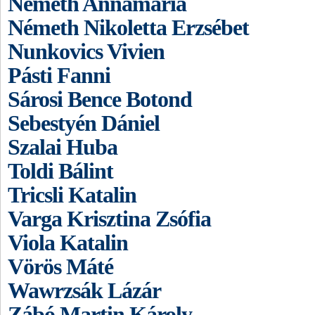
Németh Annamária
Németh Nikoletta Erzsébet
Nunkovics Vivien
Pásti Fanni
Sárosi Bence Botond
Sebestyén Dániel
Szalai Huba
Toldi Bálint
Tricsli Katalin
Varga Krisztina Zsófia
Viola Katalin
Vörös Máté
Wawrzsák Lázár
Zábó Martin Károly