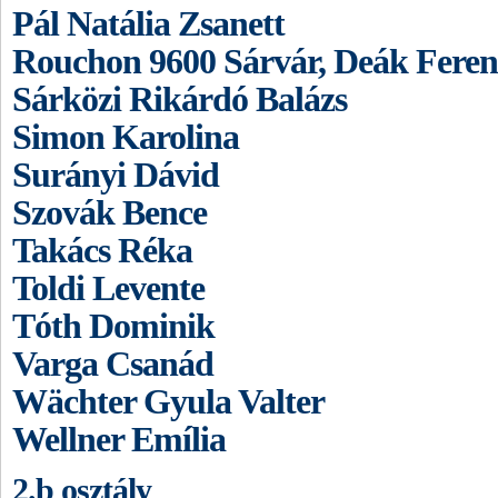
Pál Natália Zsanett
Rouchon 9600 Sárvár, Deák Ferenc
Sárközi Rikárdó Balázs
Simon Karolina
Surányi Dávid
Szovák Bence
Takács Réka
Toldi Levente
Tóth Dominik
Varga Csanád
Wächter Gyula Valter
Wellner Emília
2.b osztály