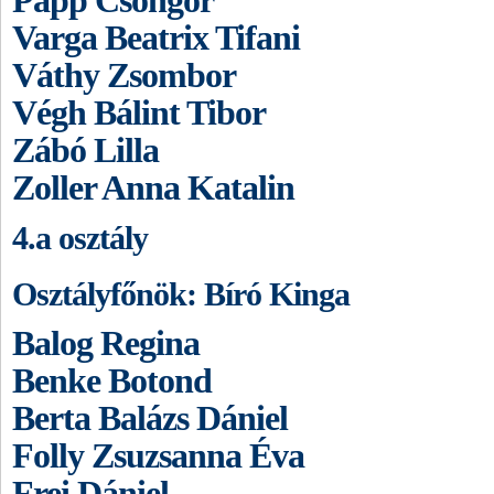
Papp Csongor
Varga Beatrix Tifani
Váthy Zsombor
Végh Bálint Tibor
Zábó Lilla
Zoller Anna Katalin
4.a osztály
Osztályfőnök: Bíró Kinga
Balog Regina
Benke Botond
Berta Balázs Dániel
Folly Zsuzsanna Éva
Frei Dániel