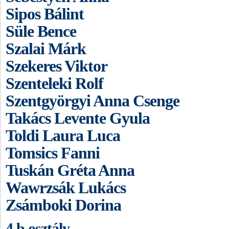
Sipos Bálint
Süle Bence
Szalai Márk
Szekeres Viktor
Szenteleki Rolf
Szentgyörgyi Anna Csenge
Takács Levente Gyula
Toldi Laura Luca
Tomsics Fanni
Tuskán Gréta Anna
Wawrzsák Lukács
Zsámboki Dorina
4.b osztály