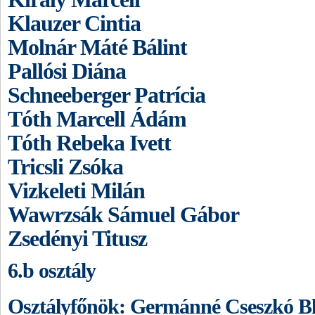
Klauzer Cintia
Molnár Máté Bálint
Pallósi Diána
Schneeberger Patrícia
Tóth Marcell Ádám
Tóth Rebeka Ivett
Tricsli Zsóka
Vizkeleti Milán
Wawrzsák Sámuel Gábor
Zsedényi Titusz
6.b osztály
Osztályfőnök: Germánné Cseszkó B