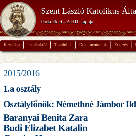
Szent László Katolikus Álta
Porta Fidei – A HIT kapuja
Kezdőlap
Iskolánkról
Tanulóink
Dokumentumok
Étkezés
2015/2016
1.a osztály
Osztályfőnök: Némethné Jámbor Ild
Baranyai Benita Zara
Budi Elizabet Katalin