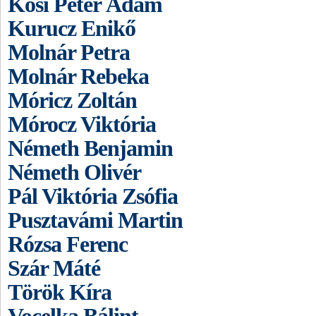
Kósi Péter Ádám
Kurucz Enikő
Molnár Petra
Molnár Rebeka
Móricz Zoltán
Mórocz Viktória
Németh Benjamin
Németh Olivér
Pál Viktória Zsófia
Pusztavámi Martin
Rózsa Ferenc
Szár Máté
Török Kíra