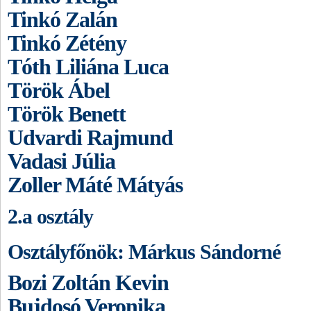
Tinkó Zalán
Tinkó Zétény
Tóth Liliána Luca
Török Ábel
Török Benett
Udvardi Rajmund
Vadasi Júlia
Zoller Máté Mátyás
2.a osztály
Osztályfőnök: Márkus Sándorné
Bozi Zoltán Kevin
Bujdosó Veronika