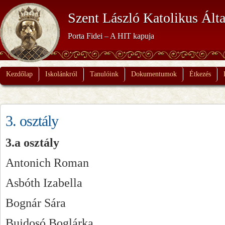
Szent László Katolikus Álta
Porta Fidei – A HIT kapuja
Kezdőlap
Iskolánkról
Tanulóink
Dokumentumok
Étkezés
3. osztály
3.a osztály
Antonich Roman
Asbóth Izabella
Bognár Sára
Bujdosó Boglárka