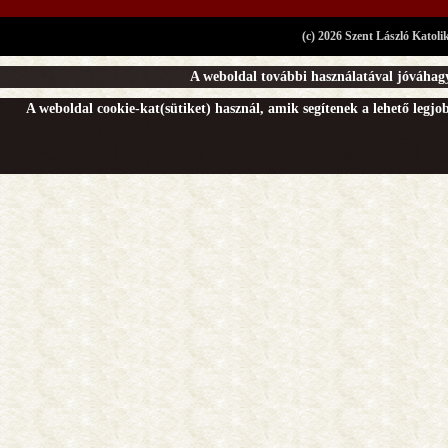
(c) 2026 Szent László Katoli
A weboldal további használatával jóváhagy
A weboldal cookie-kat(sütiket) használ, amik segítenek a lehető legj