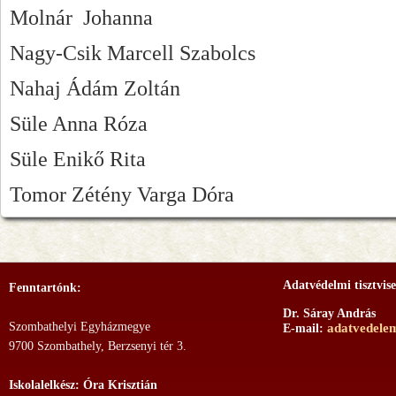
Molnár Johanna
Nagy-Csik Marcell Szabolcs
Nahaj Ádám Zoltán
Süle Anna Róza
Süle Enikő Rita
Tomor Zétény Varga Dóra
Adatvédelmi tisztvise
Fenntartónk:
Dr. Sáray András
Szombathelyi Egyházmegye
adatvedele
E-mail:
9700 Szombathely, Berzsenyi tér 3.
Iskolalelkész: Óra Krisztián