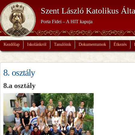
Szent László Katolikus Álta
Porta Fidei – A HIT kapuja
Kezdőlap
Iskolánkról
Tanulóink
Dokumentumok
Étkezés
8. osztály
8.a osztály