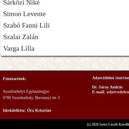
Sárközi Niké
Simon Levente
Szabó Fanni Lili
Szalai Zalán
Varga Lilla
Adatvédelmi tisztvise
Fenntartónk:
Dr. Sáray András
Szombathelyi Egyházmegye
adatvedele
E-mail:
9700 Szombathely, Berzsenyi tér 3.
Iskolalelkész: Óra Krisztián
(c) 2026 Szent László Katoli