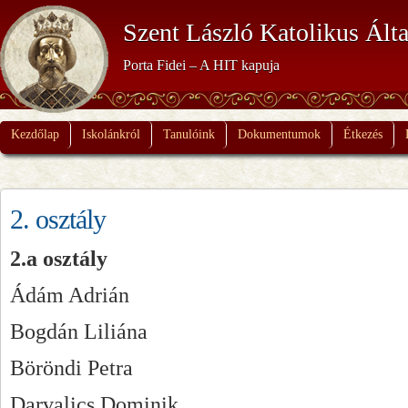
Szent László Katolikus Álta
Porta Fidei – A HIT kapuja
Kezdőlap
Iskolánkról
Tanulóink
Dokumentumok
Étkezés
2. osztály
2.a osztály
Ádám Adrián
Bogdán Liliána
Böröndi Petra
Darvalics Dominik