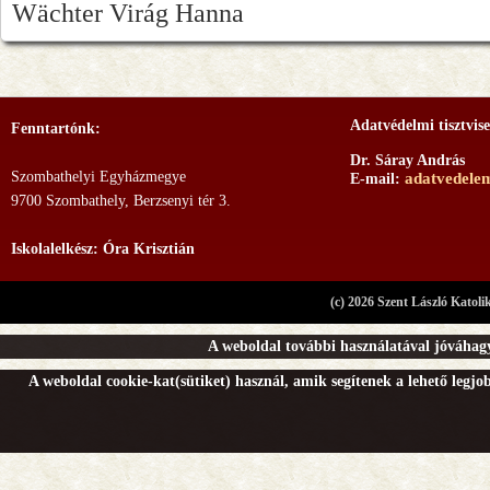
Wächter Virág Hanna
Adatvédelmi tisztvise
Fenntartónk:
Dr. Sáray András
Szombathelyi Egyházmegye
adatvedele
E-mail:
9700 Szombathely, Berzsenyi tér 3.
Iskolalelkész: Óra Krisztián
(c) 2026 Szent László Katoli
A weboldal további használatával jóváhagy
A weboldal cookie-kat(sütiket) használ, amik segítenek a lehető legj