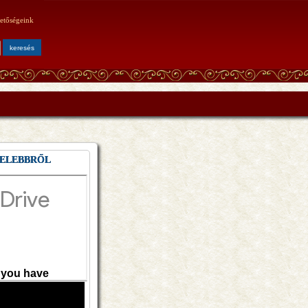
etőségeink
ELEBBRŐL