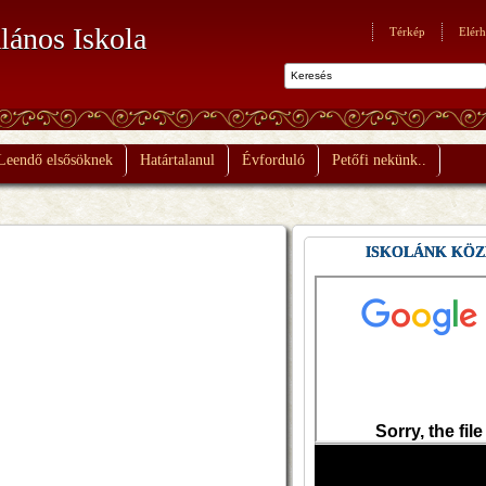
lános Iskola
Térkép
Elérh
Leendő elsősöknek
Határtalanul
Évforduló
Petőfi nekünk..
ISKOLÁNK KÖZ