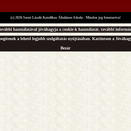
(c) 2026 Szent László Katolikus Általános Iskola - Minden jog fenntartva!
ovábbi használatával jóváhagyja a cookie-k használatát.
további informác
segítenek a lehető legjobb szolgáltatás nyújtásában. Kattintson a Jóváha
Bezár