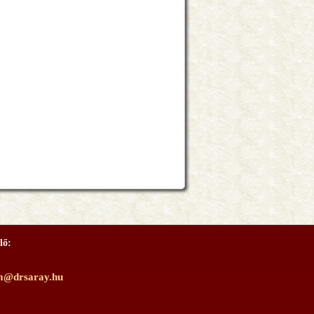
lő:
m@drsaray.hu