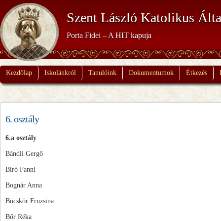
Szent László Katolikus Álta
Porta Fidei – A HIT kapuja
Kezdőlap
Iskolánkról
Tanulóink
Dokumentumok
Étkezés
6. osztály
6.a osztály
Bándli Gergő
Biró Fanni
Bognár Anna
Böcskör Fruzsina
Bőr Réka