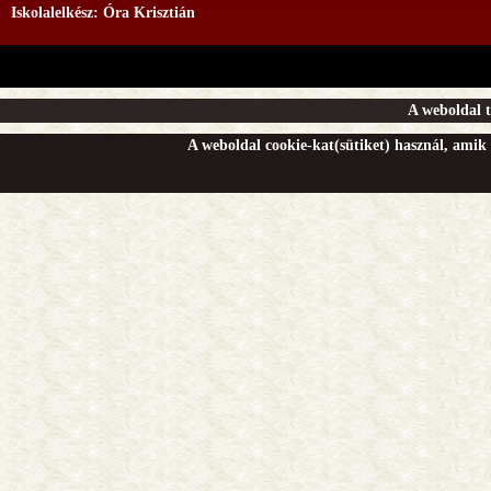
Iskolalelkész: Óra Krisztián
A weboldal t
A weboldal cookie-kat(sütiket) használ, amik 