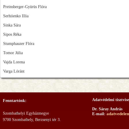
Preinsberger-Gyürüs Flóra
Serhiienko Illia
Sinka Sára
Sipos Réka
Stumphauzer Flóra
Tomor Júlia
Vajda Lorena
Varga Lóránt
Adatvédelmi tisztvise
Fenntartónk:
Dr. Sáray András
Szombathelyi Egyházmegye
adatvedele
E-mail:
9700 Szombathely, Berzsenyi tér 3.