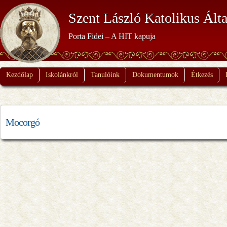
Szent László Katolikus Álta
Porta Fidei – A HIT kapuja
Kezdőlap
Iskolánkról
Tanulóink
Dokumentumok
Étkezés
Mocorgó