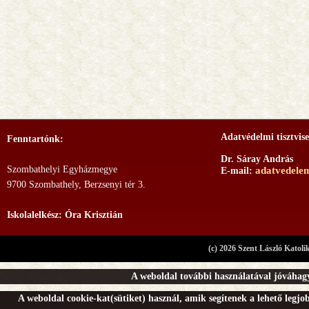
Adatvédelmi tisztvise
Fenntartónk:
Dr. Sáray András
Szombathelyi Egyházmegye
adatvedele
E-mail:
9700 Szombathely, Berzsenyi tér 3.
Iskolalelkész: Óra Krisztián
(c) 2026 Szent László Katoli
A weboldal további használatával jóváhagy
A weboldal cookie-kat(sütiket) használ, amik segítenek a lehető legj