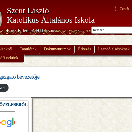
Szent László
Térkép
Katolikus Általános Iskola
Porta Fidei – A HIT kapuja
olánkról
Tanulóink
Dokumentumok
Étkezés
Leendő elsősöknek
tőfi nekünk..
gazgató bevezetője
oad
KÖZELEBBRŐL