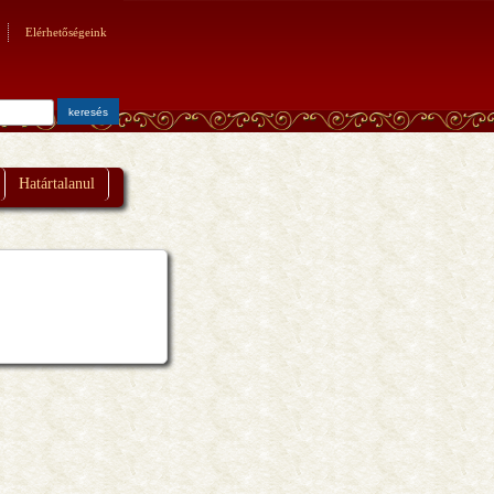
Elérhetőségeink
Határtalanul