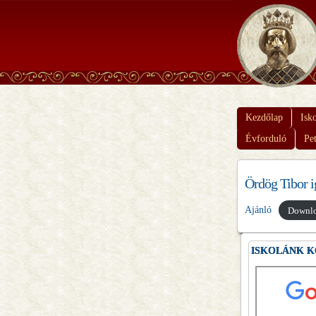
Kezdőlap
Isk
Évforduló
Pe
Ördög Tibor i
Ajánló
Downl
ISKOLÁNK 