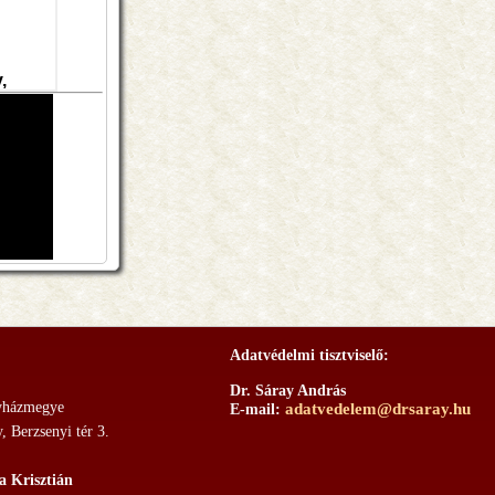
Adatvédelmi tisztviselő:
Dr. Sáray András
yházmegye
adatvedelem@drsaray.hu
E-mail:
 Berzsenyi tér 3.
a Krisztián