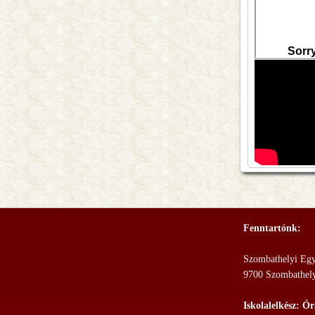
Fenntartónk:
Szombathelyi Eg
9700 Szombathely,
Iskolalelkész: Ór