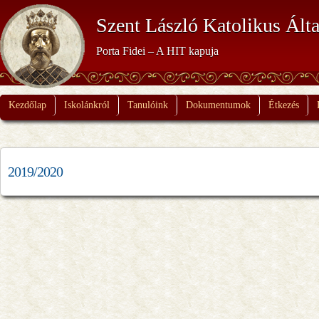
Szent László Katolikus Álta
Porta Fidei – A HIT kapuja
Kezdőlap
Iskolánkról
Tanulóink
Dokumentumok
Étkezés
2019/2020