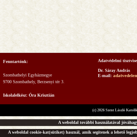
Adatvédelmi tisztvise
Fenntartónk:
Dr. Sáray András
Szombathelyi Egyházmegye
adatvedele
E-mail:
9700 Szombathely, Berzsenyi tér 3.
Iskolalelkész: Óra Krisztián
(c) 2026 Szent László Katoli
A weboldal további használatával jóváhagy
A weboldal cookie-kat(sütiket) használ, amik segítenek a lehető legj