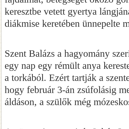
keresztbe vetett gyertya lángjá
diákmise keretében ünnepelte 
Szent Balázs a hagyomány szerin
egy nap egy rémült anya kereste f
a torkából. Ezért tartják a szen
hogy február 3-án zsúfolásig me
áldáson, a szülők még mózeskos