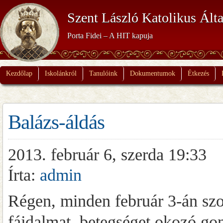
Szent László Katolikus Álta
Porta Fidei – A HIT kapuja
Kezdőlap
Iskolánkról
Tanulóink
Dokumentumok
Étkezés
Balázs-áldás
2013. február 6, szerda 19:33
Írta:
admin
Régen, minden február 3-án szok
fájdalmat, betegséget okozó go