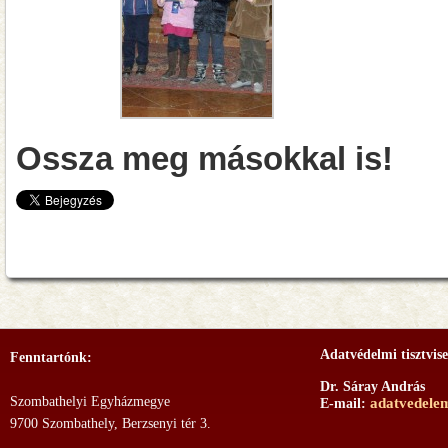
Ossza meg másokkal is!
Adatvédelmi tisztvise
Fenntartónk:
Dr. Sáray András
Szombathelyi Egyházmegye
adatvedele
E-mail:
9700 Szombathely, Berzsenyi tér 3.