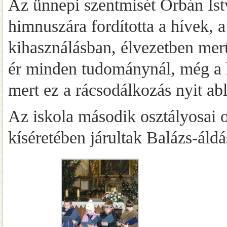
Az ünnepi szentmisét Orbán Ist
himnuszára fordította a hívek, 
kihasználásban, élvezetben merü
ér minden tudománynál, még a h
mert ez a rácsodálkozás nyit abl
Az iskola második osztályosai 
kíséretében járultak Balázs-ál