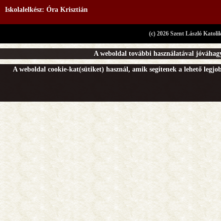
Iskolalelkész: Óra Krisztián
(c) 2026 Szent László Katoli
A weboldal további használatával jóváhagy
A weboldal cookie-kat(sütiket) használ, amik segítenek a lehető legj