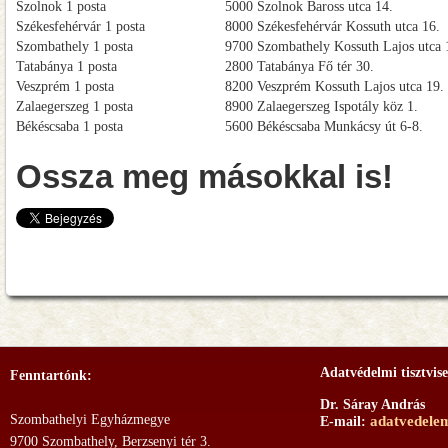
Szolnok 1 posta
5000 Szolnok Baross utca 14.
Székesfehérvár 1 posta
8000 Székesfehérvár Kossuth utca 16.
Szombathely 1 posta
9700 Szombathely Kossuth Lajos utca 
Tatabánya 1 posta
2800 Tatabánya Fő tér 30.
Veszprém 1 posta
8200 Veszprém Kossuth Lajos utca 19.
Zalaegerszeg 1 posta
8900 Zalaegerszeg Ispotály köz 1.
Békéscsaba 1 posta
5600 Békéscsaba Munkácsy út 6-8.
Ossza meg másokkal is!
Adatvédelmi tisztvise
Fenntartónk:
Dr. Sáray András
Szombathelyi Egyházmegye
adatvedele
E-mail:
9700 Szombathely, Berzsenyi tér 3.