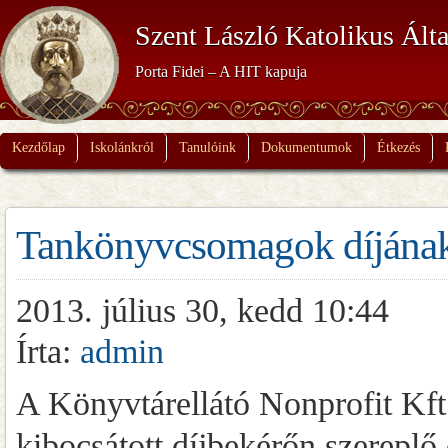
Szent László Katolikus Álta
Porta Fidei – A HIT kapuja
Kezdőlap
Iskolánkról
Tanulóink
Dokumentumok
Étkezés
Tankönyvcsomagok díjának 
2013. július 30, kedd 10:44
Írta:
admin
A Könyvtárellátó Nonprofit Kft
kibocsátott díjbekérőn szereplő