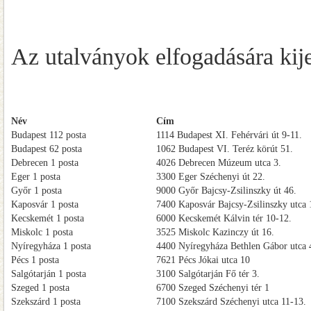
Az utalványok elfogadására kijel
Név
Cím
Budapest 112 posta
1114 Budapest XI. Fehérvári út 9-11.
Budapest 62 posta
1062 Budapest VI. Teréz körút 51.
Debrecen 1 posta
4026 Debrecen Múzeum utca 3.
Eger 1 posta
3300 Eger Széchenyi út 22.
Győr 1 posta
9000 Győr Bajcsy-Zsilinszky út 46.
Kaposvár 1 posta
7400 Kaposvár Bajcsy-Zsilinszky utca 
Kecskemét 1 posta
6000 Kecskemét Kálvin tér 10-12.
Miskolc 1 posta
3525 Miskolc Kazinczy út 16.
Nyíregyháza 1 posta
4400 Nyíregyháza Bethlen Gábor utca 
Pécs 1 posta
7621 Pécs Jókai utca 10
Salgótarján 1 posta
3100 Salgótarján Fő tér 3.
Szeged 1 posta
6700 Szeged Széchenyi tér 1
Szekszárd 1 posta
7100 Szekszárd Széchenyi utca 11-13.