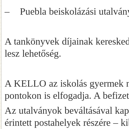
– Puebla beiskolázási utalván
A tankönyvek díjainak keresked
lesz lehetőség.
A KELLO az iskolás gyermek nev
pontokon is elfogadja. A befize
Az utalványok beváltásával kapc
érintett postahelyek részére – k