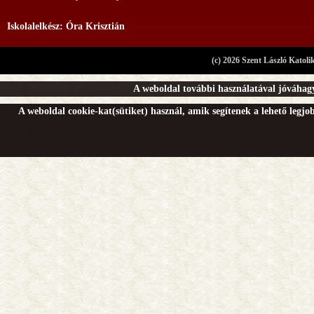
Iskolalelkész: Óra Krisztián
(c) 2026 Szent László Katoli
A weboldal további használatával jóváhagy
A weboldal cookie-kat(sütiket) használ, amik segítenek a lehető legj