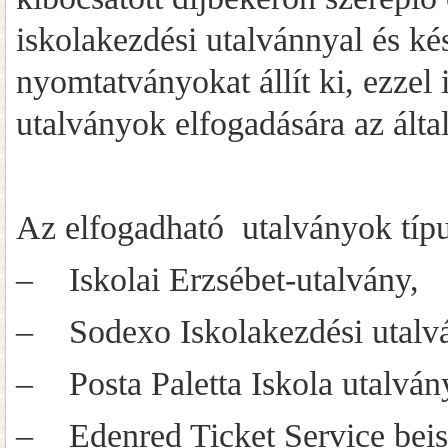
iskolakezdési utalvánnyal és ké
nyomtatványokat állít ki, ezzel
utalványok elfogadására az ált
Az elfogadható utalványok típu
– Iskolai Erzsébet-utalvány,
– Sodexo Iskolakezdési utalv
– Posta Paletta Iskola utalván
– Edenred Ticket Service beisk