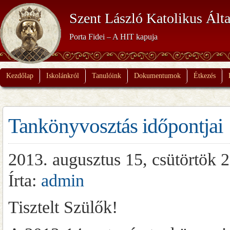
Szent László Katolikus Álta
Porta Fidei – A HIT kapuja
Kezdőlap
Iskolánkról
Tanulóink
Dokumentumok
Étkezés
Tankönyvosztás időpontjai
2013. augusztus 15, csütörtök 
Írta:
admin
Tisztelt Szülők!