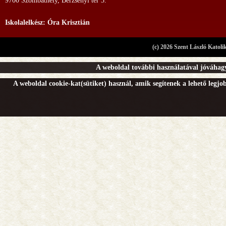
9700 Szombathely, Berzsenyi tér 3.
Iskolalelkész: Óra Krisztián
(c) 2026 Szent László Katoli
A weboldal további használatával jóváhagy
A weboldal cookie-kat(sütiket) használ, amik segítenek a lehető legj