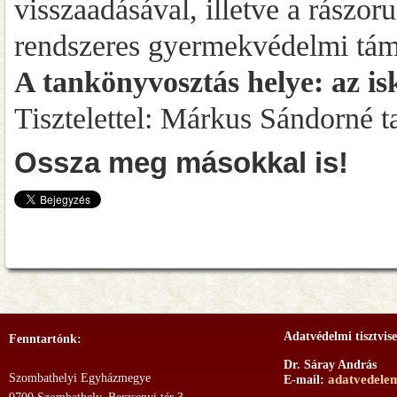
visszaadásával, illetve a rászoru
rendszeres gyermekvédelmi támo
A tankönyvosztás helye: az is
Tisztelettel: Márkus Sándorné 
Ossza meg másokkal is!
Adatvédelmi tisztvise
Fenntartónk:
Dr. Sáray András
Szombathelyi Egyházmegye
adatvedele
E-mail: