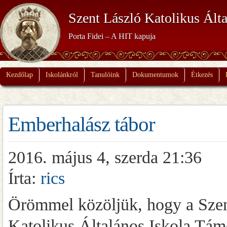
Szent László Katolikus Álta
Porta Fidei – A HIT kapuja
Kezdőlap
Iskolánkról
Tanulóink
Dokumentumok
Étkezés
Emberhalász tábor
2016. május 4, szerda 21:36
Írta:
rics
Örömmel közöljük, hogy a Szent
Katolikus Általános Iskola Tám