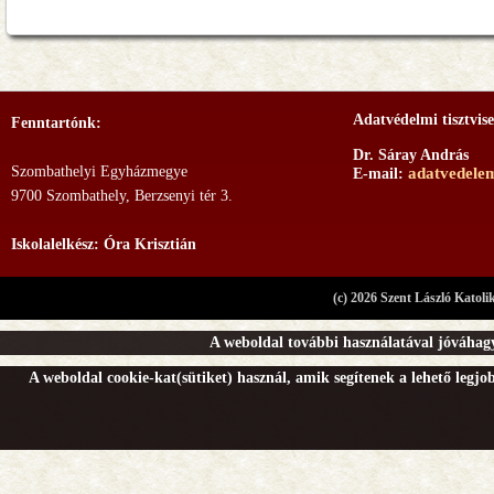
Adatvédelmi tisztvise
Fenntartónk:
Dr. Sáray András
Szombathelyi Egyházmegye
adatvedele
E-mail:
9700 Szombathely, Berzsenyi tér 3.
Iskolalelkész: Óra Krisztián
(c) 2026 Szent László Katoli
A weboldal további használatával jóváhagy
A weboldal cookie-kat(sütiket) használ, amik segítenek a lehető legj