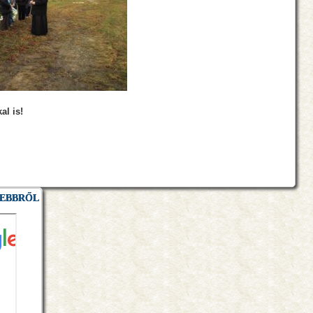
l is!
LEBBRŐL