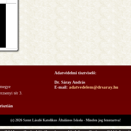
Adatvédelmi tisztviselő:
Dr. Sáray András
zmegye
adatvedelem@drsaray.hu
E-mail:
zsenyi tér 3.
risztián
(c) 2026 Szent László Katolikus Általános Iskola - Minden jog fenntartva!