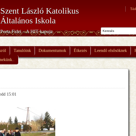
Szent László Katolikus
Tér
Általános Iskola
Porta Fidei – A HIT kapuja
król
Tanulóink
Dokumentumok
Étkezés
Leendő elsősöknek
 nekünk..
edd 15:01