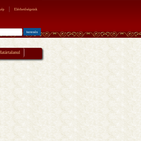
kép
Elérhetőségeink
Határtalanul