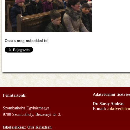
Ossza meg másokkal is!
Adatvédelmi tisztvise
Fenntartónk:
Dr. Sáray András
Szombathelyi Egyházmegye
adatvedele
E-mail:
9700 Szombathely, Berzsenyi tér 3.
Iskolalelkész: Óra Krisztián