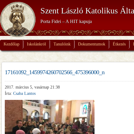
Szent László Katolikus Álta
Porta Fidei – A HIT kapuja
Kezdőlap
Iskolánkról
Tanulóink
Dokumentumok
Étkezés
17161092_1459974260702566_475396000_n
2017. március 5, vasárnap 21:38
Írta:
Csaba Lantos