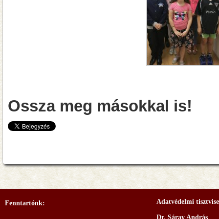
Ossza meg másokkal is!
Adatvédelmi tisztvise
Fenntartónk:
Dr. Sáray András