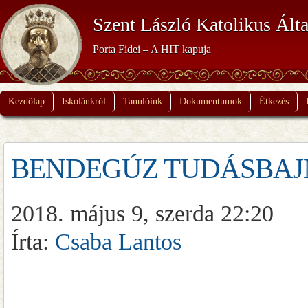
Szent László Katolikus Álta
Porta Fidei – A HIT kapuja
Kezdőlap
Iskolánkról
Tanulóink
Dokumentumok
Étkezés
BENDEGÚZ TUDÁSBAJ
2018. május 9, szerda 22:20
Írta:
Csaba Lantos