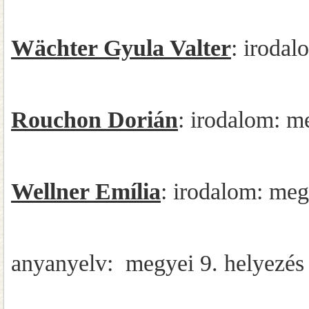
Wächter Gyula Valter
: irodal
Rouchon Dorián
: irodalom: m
Wellner Emília
: irodalom: meg
anyanyelv: megyei 9. helyezés