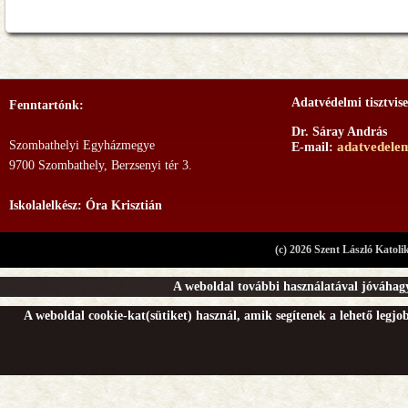
Adatvédelmi tisztvise
Fenntartónk:
Dr. Sáray András
Szombathelyi Egyházmegye
adatvedele
E-mail:
9700 Szombathely, Berzsenyi tér 3.
Iskolalelkész: Óra Krisztián
(c) 2026 Szent László Katoli
A weboldal további használatával jóváhagy
A weboldal cookie-kat(sütiket) használ, amik segítenek a lehető legj