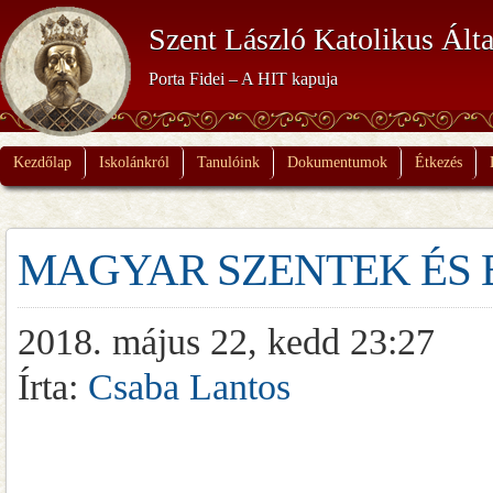
Szent László Katolikus Álta
Porta Fidei – A HIT kapuja
Kezdőlap
Iskolánkról
Tanulóink
Dokumentumok
Étkezés
MAGYAR SZENTEK ÉS
2018. május 22, kedd 23:27
Írta:
Csaba Lantos