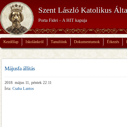
Szent László Katolikus Álta
Porta Fidei – A HIT kapuja
Kezdőlap
Iskolánkról
Tanulóink
Dokumentumok
Étkezés
Májusfa állítás
2018. május 11, péntek 22:11
Írta:
Csaba Lantos