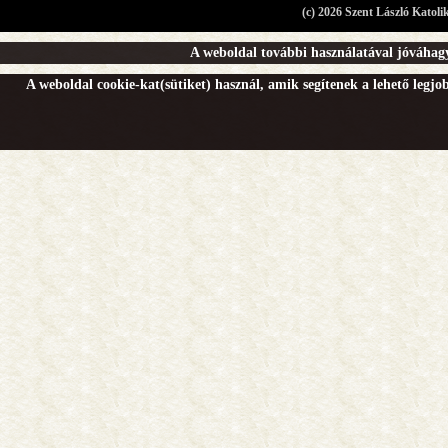
(c) 2026 Szent László Katoli
A weboldal további használatával jóváhagy
A weboldal cookie-kat(sütiket) használ, amik segítenek a lehető legj