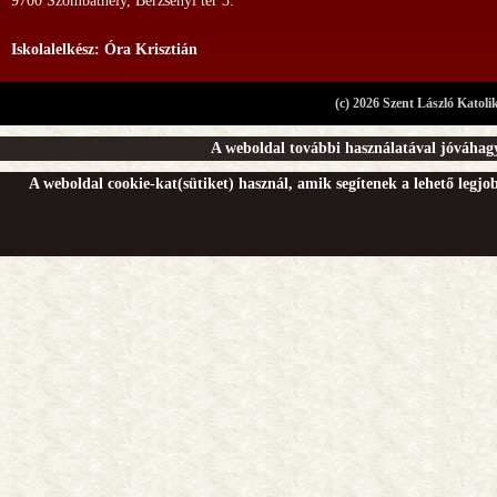
9700 Szombathely, Berzsenyi tér 3.
Iskolalelkész: Óra Krisztián
(c) 2026 Szent László Katoli
A weboldal további használatával jóváhagy
A weboldal cookie-kat(sütiket) használ, amik segítenek a lehető legj