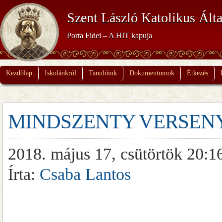
Szent László Katolikus Álta
Porta Fidei – A HIT kapuja
Kezdőlap
Iskolánkról
Tanulóink
Dokumentumok
Étkezés
MINDSZENTY VERSENY
2018. május 17, csütörtök 20:1
Írta:
Csaba Lantos