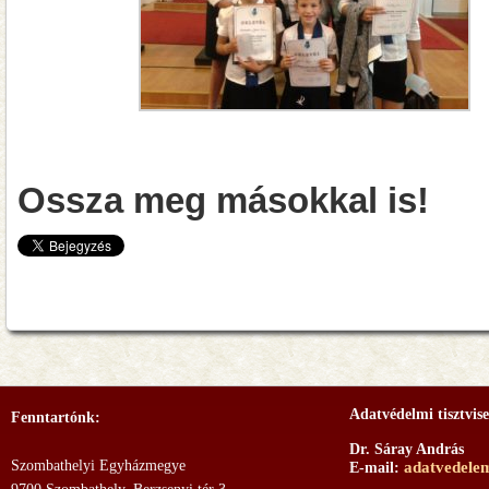
Ossza meg másokkal is!
Adatvédelmi tisztvise
Fenntartónk:
Dr. Sáray András
Szombathelyi Egyházmegye
adatvedele
E-mail: