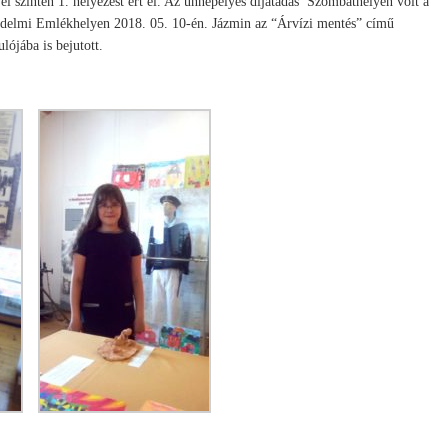
i szinten 1. helyezést ért el.
Az ünnepélyes díjátadás Szombathelyen volt a
édelmi Emlékhelyen 2018. 05. 10-én. Jázmin az “Árvízi mentés” című
lójába is bejutott.