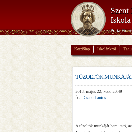
Szent 
Iskola
Porta Fidei
Kezdőlap
Iskolánkról
Tanu
TŰZOLTÓK MUNKÁJÁT
2018. május 22, kedd 20:49
Írta:
Csaba Lantos
A tűzoltók munkáját bemutató, az 