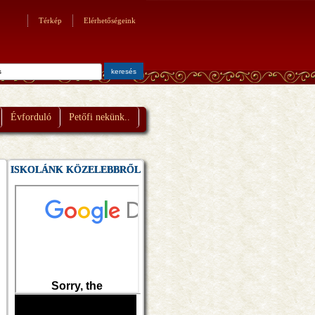
Térkép
Elérhetőségeink
Évforduló
Petőfi nekünk..
ISKOLÁNK KÖZELEBBRŐL