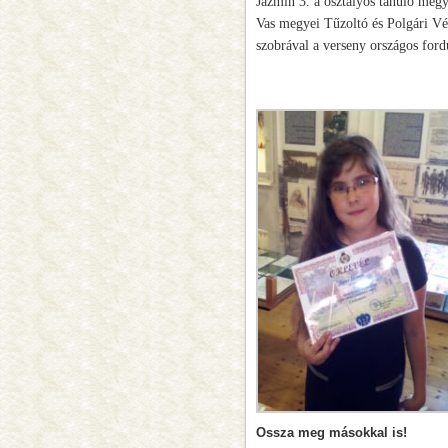
Jázmin 3. a osztályos tanuló megye
Vas megyei Tűzoltó és Polgári V
szobrával a verseny országos fordu
Ossza meg másokkal is!