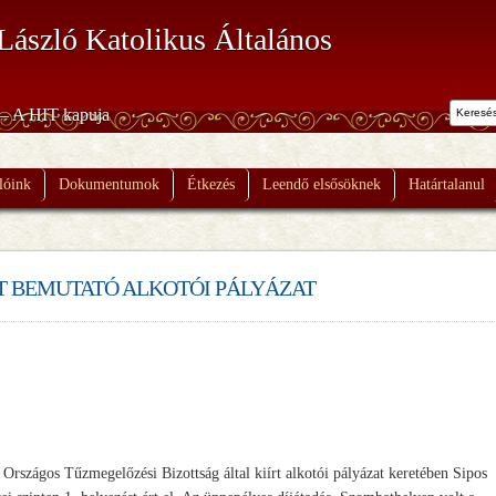
László Katolikus Általános
 – A HIT kapuja
lóink
Dokumentumok
Étkezés
Leendő elsősöknek
Határtalanul
 BEMUTATÓ ALKOTÓI PÁLYÁZAT
Országos Tűzmegelőzési Bizottság által kiírt alkotói pályázat keretében Sipos