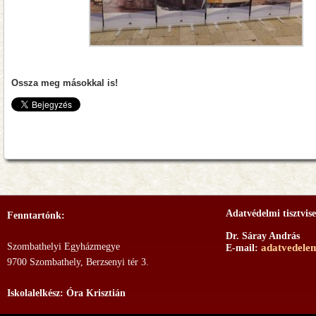
Ossza meg másokkal is!
Adatvédelmi tisztvise
Fenntartónk:
Dr. Sáray András
Szombathelyi Egyházmegye
adatvedele
E-mail:
9700 Szombathely, Berzsenyi tér 3.
Iskolalelkész: Óra Krisztián