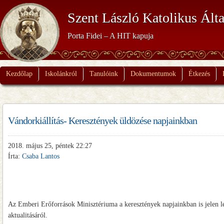
Szent László Katolikus Álta
Porta Fidei – A HIT kapuja
Kezdőlap
Iskolánkról
Tanulóink
Dokumentumok
Étkezés
Vándorkiállítás- Keresztények üldözése napjainkban
2018. május 25, péntek 22:27
Írta:
Csaba Lantos
Az Emberi Erőforrások Minisztériuma a keresztények napjainkban is jelen lév
aktualitásáról.