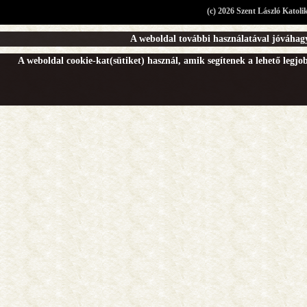
(c) 2026 Szent László Katoli
A weboldal további használatával jóváhagy
A weboldal cookie-kat(sütiket) használ, amik segítenek a lehető legj