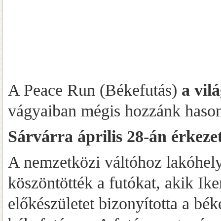
A Peace Run (Békefutás)
a vil
vágyaiban mégis hozzánk hasonló
Sárvárra április 28-án érkeze
A nemzetközi váltóhoz lakóhelyé
köszöntötték a futókat, akik Ike
előkészületet bizonyította a bék