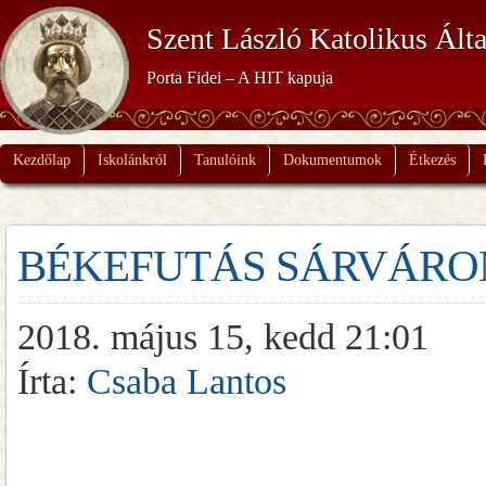
Szent László Katolikus Álta
Porta Fidei – A HIT kapuja
Kezdőlap
Iskolánkról
Tanulóink
Dokumentumok
Étkezés
BÉKEFUTÁS SÁRVÁRO
2018. május 15, kedd 21:01
Írta:
Csaba Lantos