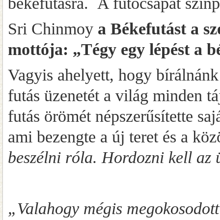
békefutásra. A futócsapat színp
Sri Chinmoy
a Békefutást a sz
mottója: „Tégy egy lépést a b
Vagyis ahelyett, hogy bírálnánk
futás üzenetét a világ minden t
futás örömét népszerűsítette saj
ami bezengte a új teret és a kö
beszélni róla. Hordozni kell az
„Valahogy mégis megokosodott a 