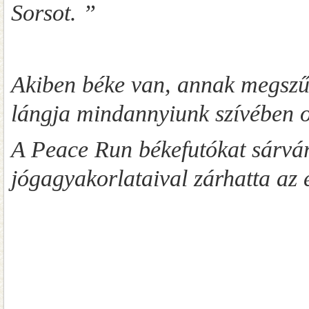
Sorsot. ”
Akiben béke van, annak megszűn
lángja mindannyiunk szívében o
A Peace Run békefutókat sárvári
jógagyakorlataival zárhatta az 