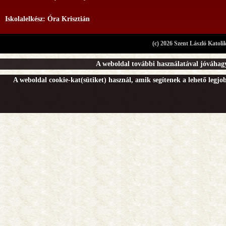
Iskolalelkész: Óra Krisztián
(c) 2026 Szent László Katoli
A weboldal további használatával jóváhagy
A weboldal cookie-kat(sütiket) használ, amik segítenek a lehető legj