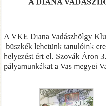
A DIANA VADÁSZH
A VKE Diana Vadászhölgy Klub 
büszkék lehetünk tanulóink er
helyezést ért el. Szovák Áron 3
pályamunkákat a Vas megyei Va