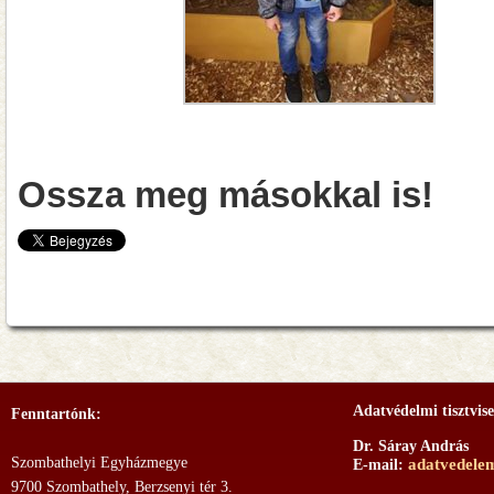
Ossza meg másokkal is!
Adatvédelmi tisztvise
Fenntartónk:
Dr. Sáray András
Szombathelyi Egyházmegye
adatvedele
E-mail:
9700 Szombathely, Berzsenyi tér 3.