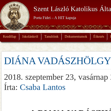
Szent László Katolikus Álta
Porta Fidei – A HIT kapuja
Kezdőlap
Iskolánkról
Tanulóink
Dokumentumok
Étkezés
DIÁNA VADÁSZHÖLGY
2018. szeptember 23, vasárnap
Írta:
Csaba Lantos