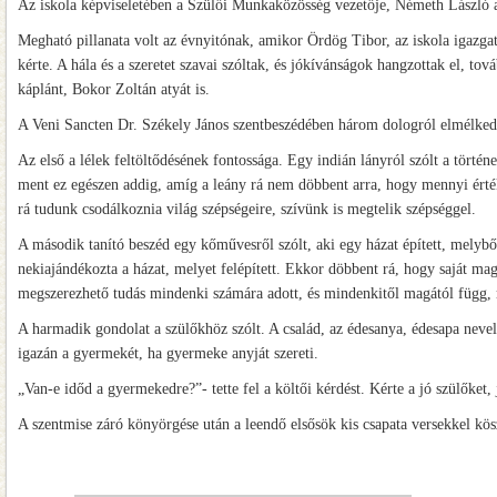
Az iskola képviseletében a Szülői Munkaközösség vezetője, Németh László 
Megható pillanata volt az évnyitónak, amikor Ördög Tibor, az iskola igazgat
kérte. A hála és a szeretet szavai szóltak, és jókívánságok hangzottak el, to
káplánt, Bokor Zoltán atyát is.
A Veni Sancten Dr. Székely János szentbeszédében három dologról elmélkedett
Az első a lélek feltöltődésének fontossága. Egy indián lányról szólt a törté
ment ez egészen addig, amíg a leány rá nem döbbent arra, hogy mennyi érték
rá tudunk csodálkoznia világ szépségeire, szívünk is megtelik szépséggel.
A második tanító beszéd egy kőművesről szólt, aki egy házat épített, melyből
nekiajándékozta a házat, melyet felépített. Ekkor döbbent rá, hogy saját mag
megszerezhető tudás mindenki számára adott, és mindenkitől magától függ, m
A harmadik gondolat a szülőkhöz szólt. A család, az édesanya, édesapa nevelő
igazán a gyermekét, ha gyermeke anyját szereti.
„Van-e időd a gyermekedre?”- tette fel a költői kérdést. Kérte a jó szülőke
A szentmise záró könyörgése után a leendő elsősök kis csapata versekkel köszö