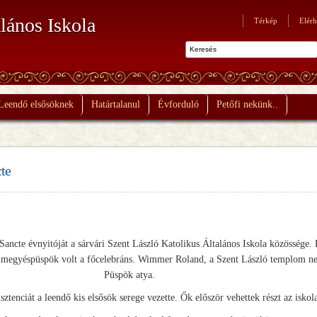
lános Iskola
Térkép
Elérh
Leendő elsősöknek
Határtalanul
Évforduló
Petőfi nekünk..
cte
Sancte évnyitóját a sárvári Szent László Katolikus Általános Iskola közössége.
nos megyéspüspök volt a főcelebráns. Wimmer Roland, a Szent László templom n
Püspök atya.
sztenciát a leendő kis elsősök serege vezette. Ők először vehettek részt az isko