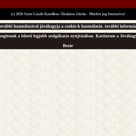
(c) 2026 Szent László Katolikus Általános Iskola - Minden jog fenntartva!
ovábbi használatával jóváhagyja a cookie-k használatát.
további informác
segítenek a lehető legjobb szolgáltatás nyújtásában. Kattintson a Jóváha
Bezár