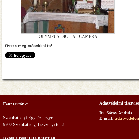
OLYMPUS DIGITAL CAMERA
Ossza meg másokkal is!
Adatvédelmi tisztvise
Fenntartónk:
Dr. Sáray András
Szombathelyi Egyházmegye
adatvedele
E-mail:
9700 Szombathely, Berzsenyi tér 3.
Iskolalelkész: Óra Krisztián