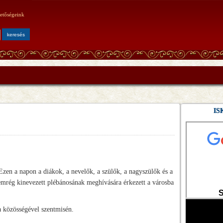
etőségeink
IS
 Ezen a napon a diákok, a nevelők, a szülők, a nagyszülők és a
emrég kinevezett plébánosának meghívására érkezett a városba
la közösségével szentmisén.