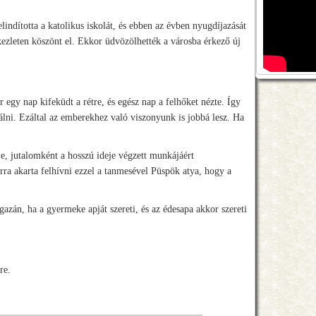
indította a katolikus iskolát, és ebben az évben nyugdíjazását
tekezleten köszönt el. Ekkor üdvözölhették a városba érkező új
 egy nap kifeküdt a rétre, és egész nap a felhőket nézte. Így
lni. Ezáltal az emberekhez való viszonyunk is jobbá lesz. Ha
je, jutalomként a hosszú ideje végzett munkájáért
arra akarta felhívni ezzel a tanmesével Püspök atya, hogy a
azán, ha a gyermeke apját szereti, és az édesapa akkor szereti
re.