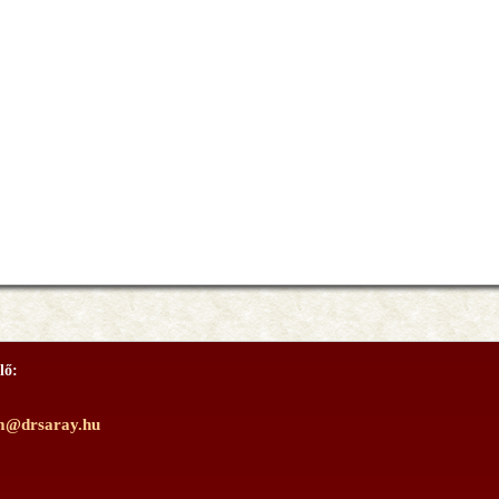
lő:
m@drsaray.hu