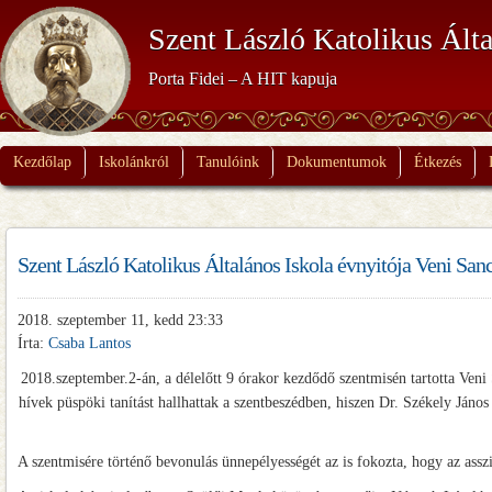
Szent László Katolikus Álta
Porta Fidei – A HIT kapuja
Kezdőlap
Iskolánkról
Tanulóink
Dokumentumok
Étkezés
Szent László Katolikus Általános Iskola évnyitója Veni San
2018. szeptember 11, kedd 23:33
Írta:
Csaba Lantos
2018.szeptember.2-án, a délelőtt 9 órakor kezdődő szentmisén tartotta Veni 
hívek püspöki tanítást hallhattak a szentbeszédben, hiszen Dr. Székely Já
A szentmisére történő bevonulás ünnepélyességét az is fokozta, hogy az asszi