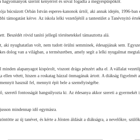
a hagyományok szerint kenyérrel és sóval fogadta a megyéspüspököt.
ója búcsúzott Orbán István esperes-kanonok úrtól, aki annak idején, 1996-ban el
vábbi támogatást kérve. Az iskola lelki vezetőjétől a tantestület a Tanévnyitó ér
. Beszédét rövid tanító jellegű történetekkel támasztotta alá.
net, aki nyughatatlan volt, nem tudott örülni semminek, édesapjának sem. Egyszer
es dolog van a világban, a természetben, amely segít a lelki nyugalmat megtalá
 minden alapanyagot kispórolt, viszont drága pénzért adta el. A vállalat vezető
a ellen vétett, hiszen a roskatag házzal önmagának ártott. A diákság figyelmét 
ennyit használ fel, mennyit épít bele a személyiségébe.
, szerető fontosságát hangsúlyozta ki. Az édesanya akkor szereti a gyermekét ig
t, jusson mindennap idő egymásra.
ntötte az új tanévet, és kérte a Jóisten áldását a diákságra, a nevelőkre, szülők