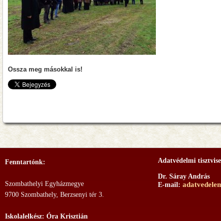
Ossza meg másokkal is!
Adatvédelmi tisztvise
Fenntartónk:
Dr. Sáray András
Szombathelyi Egyházmegye
adatvedele
E-mail:
9700 Szombathely, Berzsenyi tér 3.
Iskolalelkész: Óra Krisztián