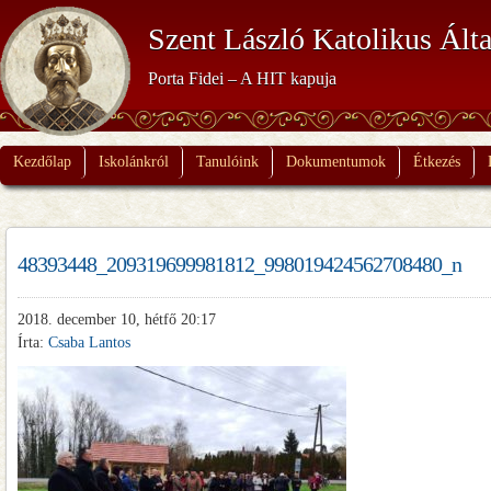
Szent László Katolikus Álta
Porta Fidei – A HIT kapuja
Kezdőlap
Iskolánkról
Tanulóink
Dokumentumok
Étkezés
48393448_209319699981812_998019424562708480_n
2018. december 10, hétfő 20:17
Írta:
Csaba Lantos