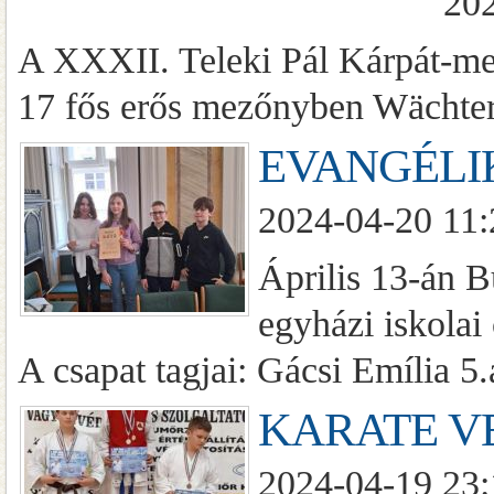
202
A XXXII. Teleki Pál Kárpát-med
17 fős erős mezőnyben Wächter
EVANGÉLI
2024-04-20 11:
Április 13-án 
egyházi iskolai
A csapat tagjai: Gácsi Emília 
KARATE V
2024-04-19 23: