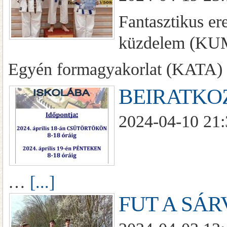
Fantasztikus er
küzdelem (KUM
Egyén formagyakorlat (KATA) 
BEIRATKO
2024-04-10 21:
…
[...]
FUT A SÁR