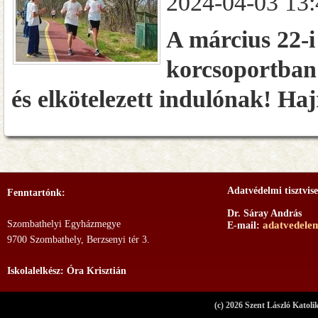
2024-04-03 13:
A március 22-i
korcsoportban 
és elkötelezett indulónak! Ha
Adatvédelmi tisztvise
Fenntartónk:
Dr. Sáray András
Szombathelyi Egyházmegye
adatvedele
E-mail:
9700 Szombathely, Berzsenyi tér 3.
Iskolalelkész: Óra Krisztián
(c) 2026 Szent László Katoli