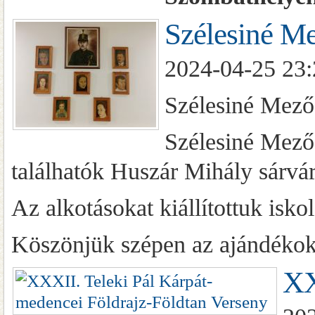
Szélesiné Me
2024-04-25 23:
Szélesiné Mező
Szélesiné Mezőf
találhatók Huszár Mihály sárvá
Az alkotásokat kiállítottuk isko
Köszönjük szépen az ajándék
XX