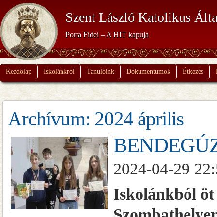
Szent László Katolikus Álta
Porta Fidei – A HIT kapuja
Kezdőlap
Iskolánkról
Tanulóink
Dokumentumok
Étkezés
Archívum: 2024 április
BENDEGÚ
2024-04-29 22:
Iskolánkból öt
Szombathelyen 