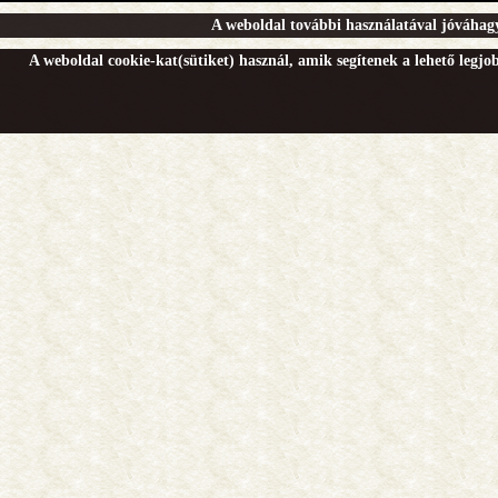
A weboldal további használatával jóváhagy
A weboldal cookie-kat(sütiket) használ, amik segítenek a lehető legj