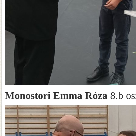
Monostori Emma Róza
8.b os