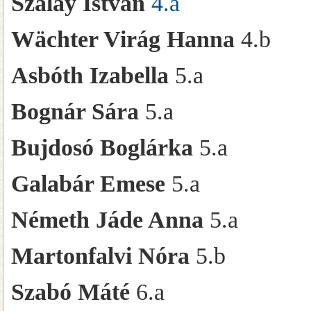
Szalay István
4.a
Wächter Virág Hanna
4.b
Asbóth Izabella
5.a
Bognár Sára
5.a
Bujdosó Boglárka
5.a
Galabár Emese
5.a
Németh Jáde Anna
5.a
Martonfalvi Nóra
5.b
Szabó Máté
6.a