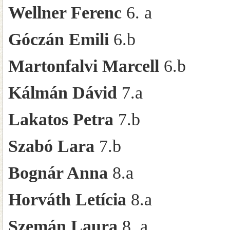
Wellner Ferenc
6. a
Góczán Emili
6.b
Martonfalvi Marcell
6.b
Kálmán Dávid
7.a
Lakatos Petra
7.b
Szabó Lara
7.b
Bognár Anna
8.a
Horváth Letícia
8.a
Szemán Laura
8. a