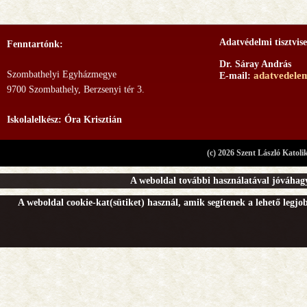
Adatvédelmi tisztvise
Fenntartónk:
Dr. Sáray András
Szombathelyi Egyházmegye
adatvedele
E-mail:
9700 Szombathely, Berzsenyi tér 3.
Iskolalelkész: Óra Krisztián
(c) 2026 Szent László Katoli
A weboldal további használatával jóváhagy
A weboldal cookie-kat(sütiket) használ, amik segítenek a lehető legj