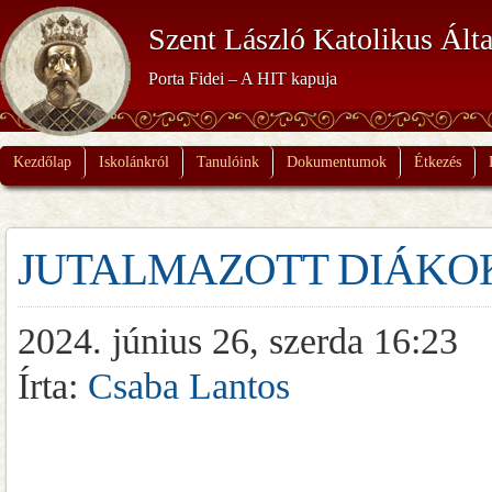
Szent László Katolikus Álta
Porta Fidei – A HIT kapuja
Kezdőlap
Iskolánkról
Tanulóink
Dokumentumok
Étkezés
JUTALMAZOTT DIÁKOK A sá
2024. június 26, szerda 16:23
Írta:
Csaba Lantos