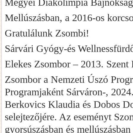
Megyei Diákolimpia Bajnokság
Mellúszásban, a 2016-os korcso
Gratulálunk Zsombi!
Sárvári Gyógy-és Wellnessfürd
Elekes Zsombor – 2013. Szent L
Zsombor a Nemzeti Úszó Program
Programjaként Sárváron-, 2024.
Berkovics Klaudia és Dobos Dor
selejtezőjére. Az eseményt Szo
gyorsúszásban és mellúszásban i