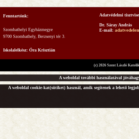
Adatvédelmi tisztvise
Fenntartónk:
Dr. Sáray András
Szombathelyi Egyházmegye
adatvedele
E-mail:
9700 Szombathely, Berzsenyi tér 3.
Iskolalelkész: Óra Krisztián
(c) 2026 Szent László Katoli
A weboldal további használatával jóváhagy
A weboldal cookie-kat(sütiket) használ, amik segítenek a lehető legj