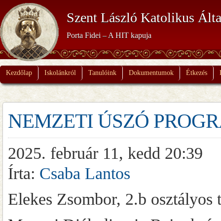
Szent László Katolikus Álta
Porta Fidei – A HIT kapuja
Kezdőlap
Iskolánkról
Tanulóink
Dokumentumok
Étkezés
NEMZETI ÚSZÓ PROG
2025. február 11, kedd 20:39
Írta:
Csaba Lantos
Elekes Zsombor, 2.b osztályos ta