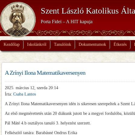
Szent László Katolikus Álta
Porta Fidei – A HIT kapuja
Kezdőlap
Iskolánkról
Tanulóink
Dokumentumok
Étkezés
A Zrínyi Ilona Matematikaversenyen
2025. március 12, szerda 20:14
Írta:
Csaba Lantos
A Zrínyi Ilona Matematikaversenyen idén is sikeresen szerepeltek a Szent Lá
Az első megmérettetés után 20 diákunk jutott be a megyei fordulóba, közülük
Pál Máté 4.b osztályos tanuló 3. helyezést szerzett.
Felkészítő tanára: Barabásné Ondrus Erika