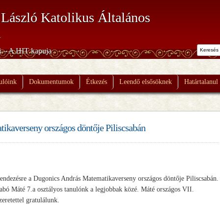
 László Katolikus Általános
a
i – A HIT kapuja
ulóink
Dokumentumok
Étkezés
Leendő elsősöknek
Határtalanul
ikaverseny országos döntője Piliscsabán
endezésre a Dugonics András Matematikaverseny országos döntője Piliscsabán.
abó Máté 7.a osztályos tanulónk a legjobbak közé. Máté országos VII.
eretettel gratulálunk.