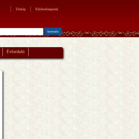
Térkép
Elérhetőségeink
Évforduló