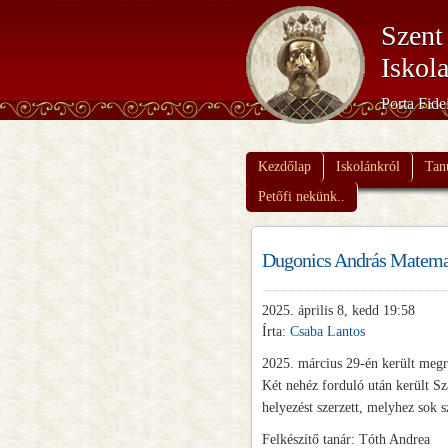
Szent
Iskol
Porta Fide
Kezdőlap
Iskolánkról
Tan
Petőfi nekünk..
Dugonics András Matemat
2025. április 8, kedd 19:58
Írta:
Csaba Lantos
2025. március 29-én került megr
Két nehéz forduló után került Sz
helyezést szerzett, melyhez sok sz
Felkészítő tanár: Tóth Andrea