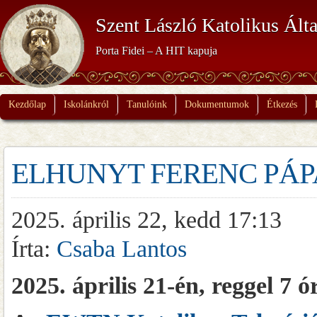
Szent László Katolikus Álta
Porta Fidei – A HIT kapuja
Kezdőlap
Iskolánkról
Tanulóink
Dokumentumok
Étkezés
ELHUNYT FERENC PÁP
2025. április 22, kedd 17:13
Írta:
Csaba Lantos
2025. április 21-én, reggel 7