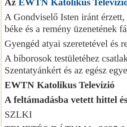
Az
EWTN Katolikus Televízi
A Gondviselő Isten iránt érzett,
béke és a remény üzenetének fár
Gyengéd atyai szeretetével és r
A bíborosok testületéhez csat
Szentatyánkért és az egész egy
EWTN Katolikus Televízió
A feltámadásba vetett hittel é
SZLKI