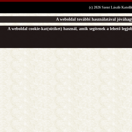
(c) 2026 Szent László Katoli
A weboldal további használatával jóváhagy
A weboldal cookie-kat(sütiket) használ, amik segítenek a lehető legj