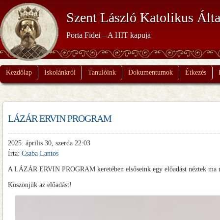
Szent László Katolikus Álta
Porta Fidei – A HIT kapuja
Kezdőlap
Iskolánkról
Tanulóink
Dokumentumok
Étkezés
LÁZÁR ERVIN PROGRAM
2025. április 30, szerda 22:03
Írta:
Csaba Lantos
A LÁZÁR ERVIN PROGRAM keretében elsőseink egy előadást néztek ma meg
Köszönjük az előadást!