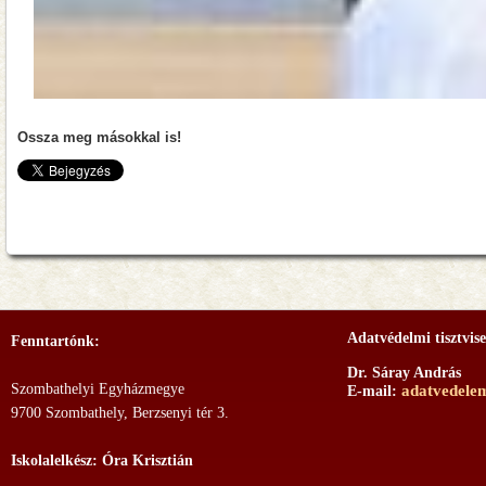
Ossza meg másokkal is!
Adatvédelmi tisztvise
Fenntartónk:
Dr. Sáray András
Szombathelyi Egyházmegye
adatvedele
E-mail:
9700 Szombathely, Berzsenyi tér 3.
Iskolalelkész: Óra Krisztián