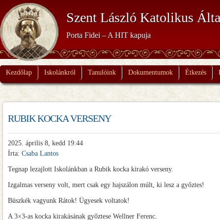
Szent László Katolikus Álta
Porta Fidei – A HIT kapuja
Kezdőlap
Iskolánkról
Tanulóink
Dokumentumok
Étkezés
RUBIK KOCKA VERSENY
2025. április 8, kedd 19:44
Írta:
Csaba Lantos
Tegnap lezajlott Iskolánkban a Rubik kocka kirakó verseny.
Izgalmas verseny volt, mert csak egy hajszálon múlt, ki lesz a győztes!
Büszkék vagyunk Rátok! Ügyesek voltatok!
A 3×3-as kocka kirakásának győztese Wellner Ferenc.