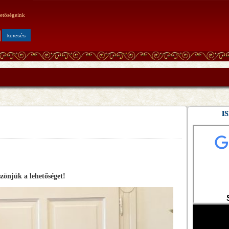
etőségeink
I
zönjük a lehetőséget!