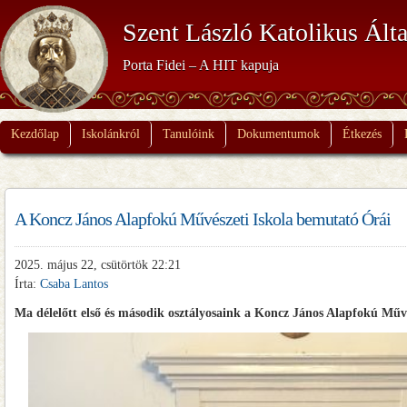
Szent László Katolikus Álta
Porta Fidei – A HIT kapuja
Kezdőlap
Iskolánkról
Tanulóink
Dokumentumok
Étkezés
A Koncz János Alapfokú Művészeti Iskola bemutató Órái
2025. május 22, csütörtök 22:21
Írta:
Csaba Lantos
Ma délelőtt első és második osztályosaink a Koncz János Alapfokú Művé