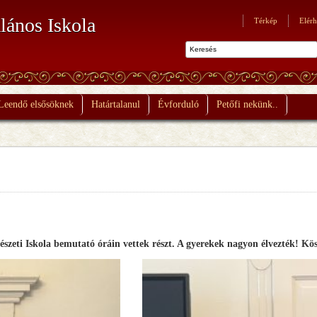
lános Iskola
Térkép
Elérh
Leendő elsősöknek
Határtalanul
Évforduló
Petőfi nekünk..
szeti Iskola bemutató óráin vettek részt. A gyerekek nagyon élvezték! Kös