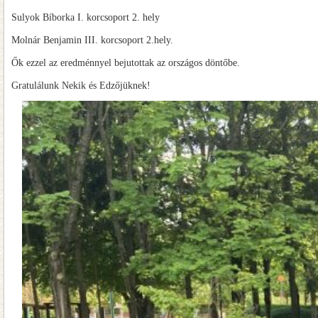
Sulyok Bíborka I. korcsoport 2. hely
Molnár Benjamin III. korcsoport 2.hely.
Ők ezzel az eredménnyel bejutottak az országos döntőbe.
Gratulálunk Nekik és Edzőjüknek!