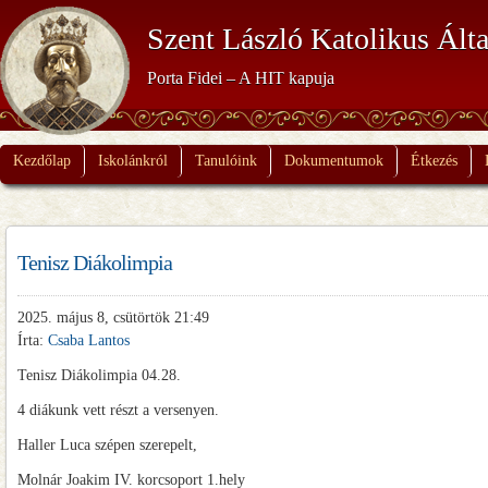
Szent László Katolikus Álta
Porta Fidei – A HIT kapuja
Kezdőlap
Iskolánkról
Tanulóink
Dokumentumok
Étkezés
Tenisz Diákolimpia
2025. május 8, csütörtök 21:49
Írta:
Csaba Lantos
Tenisz Diákolimpia 04.28.
4 diákunk vett részt a versenyen.
Haller Luca szépen szerepelt,
Molnár Joakim IV. korcsoport 1.hely