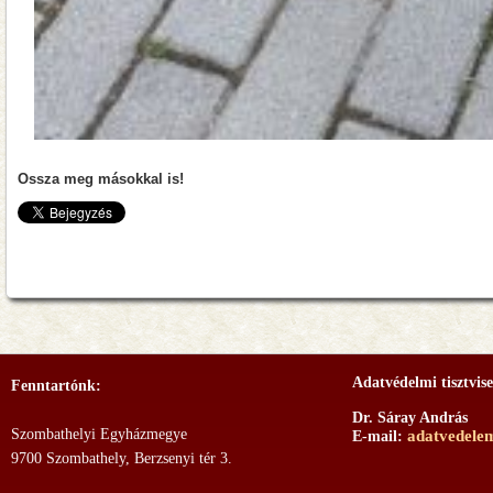
Ossza meg másokkal is!
Adatvédelmi tisztvise
Fenntartónk:
Dr. Sáray András
Szombathelyi Egyházmegye
adatvedele
E-mail:
9700 Szombathely, Berzsenyi tér 3.