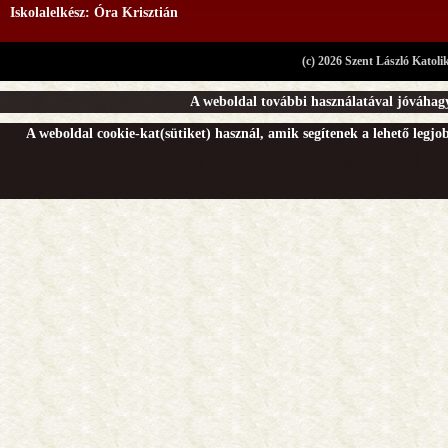
Iskolalelkész: Óra Krisztián
(c) 2026 Szent László Katoli
A weboldal további használatával jóváhagy
A weboldal cookie-kat(sütiket) használ, amik segítenek a lehető legj