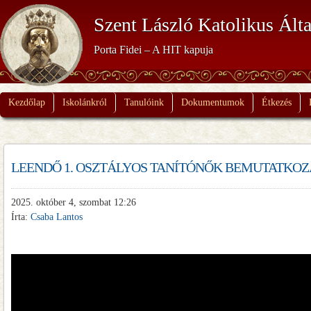
Szent László Katolikus Álta
Porta Fidei – A HIT kapuja
Kezdőlap
Iskolánkról
Tanulóink
Dokumentumok
Étkezés
LEENDŐ 1. OSZTÁLYOS TANÍTÓNŐK BEMUTATKOZ
2025. október 4, szombat 12:26
Írta:
Csaba Lantos