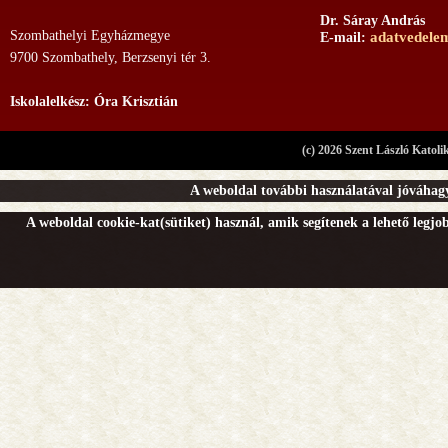
Dr. Sáray András
Szombathelyi Egyházmegye
adatvedele
E-mail:
9700 Szombathely, Berzsenyi tér 3.
Iskolalelkész: Óra Krisztián
(c) 2026 Szent László Katoli
A weboldal további használatával jóváhagy
A weboldal cookie-kat(sütiket) használ, amik segítenek a lehető legj