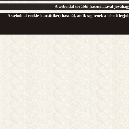
A weboldal további használatával jóváhagy
A weboldal cookie-kat(sütiket) használ, amik segítenek a lehető legj