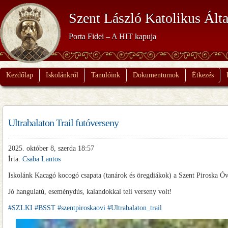
Szent László Katolikus Álta
Porta Fidei – A HIT kapuja
Kezdőlap
Iskolánkról
Tanulóink
Dokumentumok
Étkezés
Ultrabalaton Trail futóverseny
2025. október 8, szerda 18:57
Írta:
Csaba Lantos
Iskolánk Kacagó kocogó csapata (tanárok és öregdiákok) a Szent Piroska Óv
Jó hangulatú, eseménydús, kalandokkal teli verseny volt!
#SZLKI
#BSST
#szentpiroskaovi
#Ultrabalaton_trail