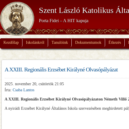
Szent László Katolikus Álta
Porta Fidei – A HIT kapuja
Kezdőlap
Iskolánkról
Tanulóink
Dokumentumok
Étkezés
A XXIII. Regionális Erzsébet Királyné Olvasópályázat
2025. november 20, csütörtök 21:05
Írta:
Csaba Lantos
A XXIII. Regionális Erzsébet Királyné Olvasópályázaton Németh Villő 2.b 
A nyirádi Erzsébet Királyné Általános Iskola szervezésében meghirdetett p