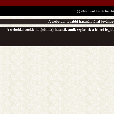
(c) 2026 Szent László Katoli
A weboldal további használatával jóváhagy
A weboldal cookie-kat(sütiket) használ, amik segítenek a lehető legj