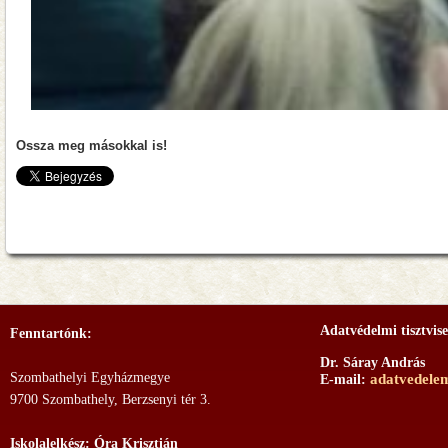
Ossza meg másokkal is!
Adatvédelmi tisztvise
Fenntartónk:
Dr. Sáray András
Szombathelyi Egyházmegye
adatvedele
E-mail:
9700 Szombathely, Berzsenyi tér 3.
Iskolalelkész: Óra Krisztián