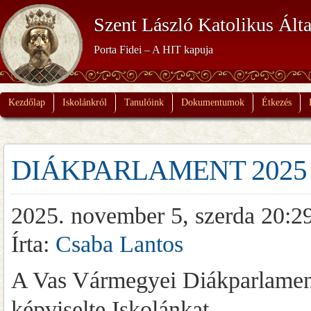
Szent László Katolikus Álta
Porta Fidei – A HIT kapuja
Kezdőlap
Iskolánkról
Tanulóink
Dokumentumok
Étkezés
DIÁKPARLAMENT 2025
2025. november 5, szerda 20:2
Írta:
Csaba Lantos
A Vas Vármegyei Diákparlament
képviselte Iskolánkat.