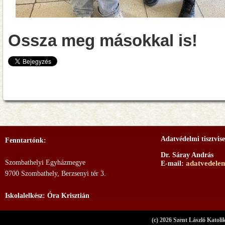
Ossza meg másokkal is!
Adatvédelmi tisztvise
Fenntartónk:
Dr. Sáray András
Szombathelyi Egyházmegye
adatvedele
E-mail:
9700 Szombathely, Berzsenyi tér 3.
Iskolalelkész: Óra Krisztián
(c) 2026 Szent László Katoli