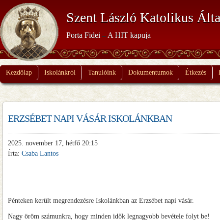
Szent László Katolikus Álta
Porta Fidei – A HIT kapuja
Kezdőlap
Iskolánkról
Tanulóink
Dokumentumok
Étkezés
ERZSÉBET NAPI VÁSÁR ISKOLÁNKBAN
2025. november 17, hétfő 20:15
Írta:
Csaba Lantos
Pénteken került megrendezésre Iskolánkban az Erzsébet napi vásár.
Nagy öröm számunkra, hogy minden idők legnagyobb bevétele folyt be!