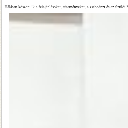
Hálásan köszönjük a felajánlásokat, süteményeket, a zsebpénzt és az Szülő