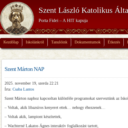
Szent László Katolikus Álta
Porta Fidei – A HIT kapuja
Kezdőlap
Iskolánkról
Tanulóink
Dokumentumok
Étkezés
Szent Márton NAP
2025. november 19, szerda 22:21
Írta:
Csaba Lantos
Szent Márton naphoz kapcsoltan különféle programokat szerveztünk az Iskol
– Voltak, akik libazsíros kenyeret ettek… nehogy éhezzenek…
– Voltak akik, lampiont készítettek,
– Wachterné Lakatos Ágnes interaktív foglalkozást tartott,