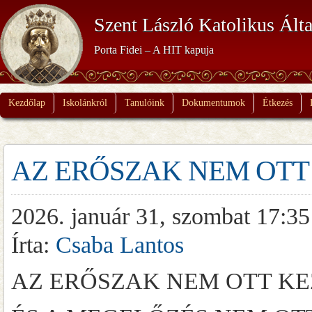
Szent László Katolikus Álta
Porta Fidei – A HIT kapuja
Kezdőlap
Iskolánkról
Tanulóink
Dokumentumok
Étkezés
AZ ERŐSZAK NEM OTT 
2026. január 31, szombat 17:35
Írta:
Csaba Lantos
AZ ERŐSZAK NEM OTT KE