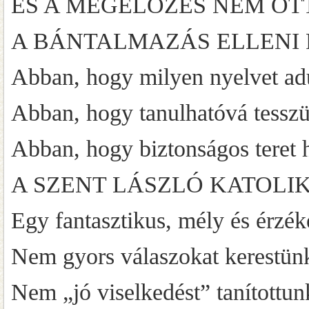
ÉS A MEGELŐZÉS NEM OT
A BÁNTALMAZÁS ELLENI FELLÉP
Abban, hogy milyen nyelvet ad
Abban, hogy tanulhatóvá tesszü
Abban, hogy biztonságos teret 
A SZENT LÁSZLÓ KATOLIKUS I
Egy fantasztikus, mély és érzéke
Nem gyors válaszokat kerestün
Nem „jó viselkedést” tanítottun