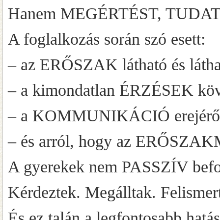
Hanem MEGÉRTÉST, TUDA
A foglalkozás során szó esett:
– az ERŐSZAK látható és láthat
– a kimondatlan ÉRZÉSEK köv
– a KOMMUNIKÁCIÓ erejéről é
– és arról, hogy az ERŐSZA
A gyerekek nem PASSZÍV be
Kérdeztek. Megálltak. Felismer
És ez talán a legfontosabb hatá