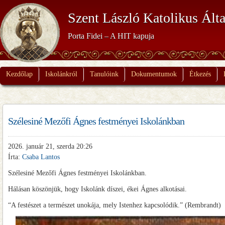
Szent László Katolikus Álta
Porta Fidei – A HIT kapuja
Kezdőlap
Iskolánkról
Tanulóink
Dokumentumok
Étkezés
Szélesiné Mezőfi Ágnes festményei Iskolánkban
2026. január 21, szerda 20:26
Írta:
Csaba Lantos
Szélesiné Mezőfi Ágnes festményei Iskolánkban.
Hálásan köszönjük, hogy Iskolánk díszei, ékei Ágnes alkotásai.
“A festészet a természet unokája, mely Istenhez kapcsolódik.” (Rembrandt)