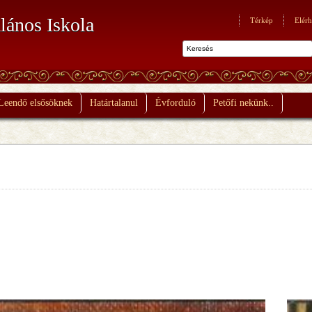
lános Iskola
Térkép
Elérh
Leendő elsősöknek
Határtalanul
Évforduló
Petőfi nekünk..