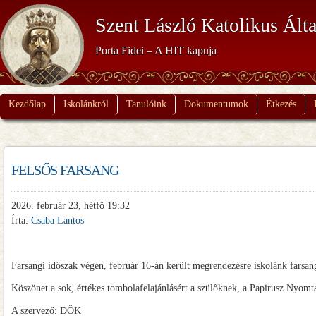
Szent László Katolikus Álta
Porta Fidei – A HIT kapuja
Kezdőlap
Iskolánkról
Tanulóink
Dokumentumok
Étkezés
FELSŐS FARSANG
2026. február 23, hétfő 19:32
Írta:
Csaba Lantos
Farsangi időszak végén, február 16-án került megrendezésre iskolánk farsang
Köszönet a sok, értékes tombolafelajánlásért a szülőknek, a Papirusz Nyomt
A szervező: DÖK