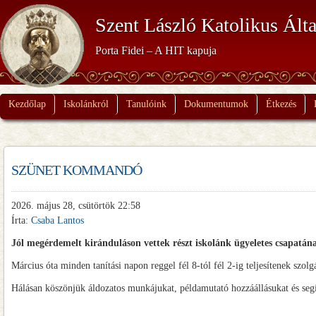
Szent László Katolikus Álta
Porta Fidei – A HIT kapuja
Kezdőlap
Iskolánkról
Tanulóink
Dokumentumok
Étkezés
SZÜNET KOMMANDÓ
2026. május 28, csütörtök 22:58
Írta:
Csaba Lantos
Jól megérdemelt kiránduláson vettek részt iskolánk ügyeletes csapat
Március óta minden tanítási napon reggel fél 8-tól fél 2-ig teljesítenek szo
Hálásan köszönjük áldozatos munkájukat, példamutató hozzáállásukat és seg