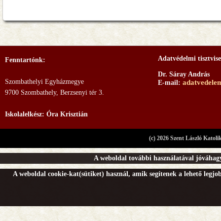
Adatvédelmi tisztvise
Fenntartónk:
Dr. Sáray András
Szombathelyi Egyházmegye
adatvedele
E-mail:
9700 Szombathely, Berzsenyi tér 3.
Iskolalelkész: Óra Krisztián
(c) 2026 Szent László Katoli
A weboldal további használatával jóváhagy
A weboldal cookie-kat(sütiket) használ, amik segítenek a lehető legj