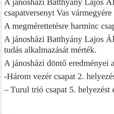
A jánosházi Batthyány Lajos Ált
csapatversenyt Vas vármegyére
A megmérettetésre harminc csapa
A jánosházi Batthyány Lajos Ált
tudás alkalmazását mérték.
A jánosházi döntő eredményei a
-Három vezér csapat 2. helyezés
– Turul trió csapat 5. helyezést