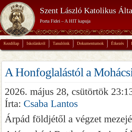
Szent László Katolikus Álta
Porta Fidei – A HIT kapuja
Kezdőlap
Iskolánkról
Tanulóink
Dokumentumok
Étkezés
A Honfoglalástól a Mohács
2026. május 28, csütörtök 23:1
Írta:
Csaba Lantos
Árpád földjétől a végzet mezej