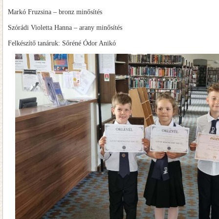
Markó Fruzsina – bronz minősítés
Szórádi Violetta Hanna – arany minősítés
Felkészítő tanáruk: Sőréné Ódor Anikó