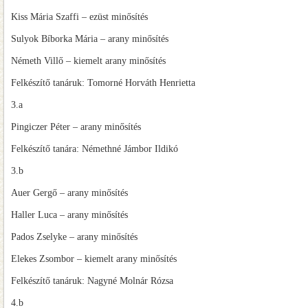
Kiss Mária Szaffi – ezüst minősítés
Sulyok Bíborka Mária – arany minősítés
Németh Villő – kiemelt arany minősítés
Felkészítő tanáruk: Tomorné Horváth Henrietta
3.a
Pingiczer Péter – arany minősítés
Felkészítő tanára: Némethné Jámbor Ildikó
3.b
Auer Gergő – arany minősítés
Haller Luca – arany minősítés
Pados Zselyke – arany minősítés
Elekes Zsombor – kiemelt arany minősítés
Felkészítő tanáruk: Nagyné Molnár Rózsa
4.b