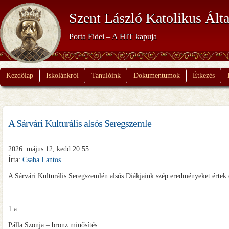
Szent László Katolikus Álta
Porta Fidei – A HIT kapuja
Kezdőlap
Iskolánkról
Tanulóink
Dokumentumok
Étkezés
A Sárvári Kulturális alsós Seregszemle
2026. május 12, kedd 20:55
Írta:
Csaba Lantos
A Sárvári Kulturális Seregszemlén alsós Diákjaink szép eredményeket értek 
1.a
Pálla Szonja – bronz minősítés