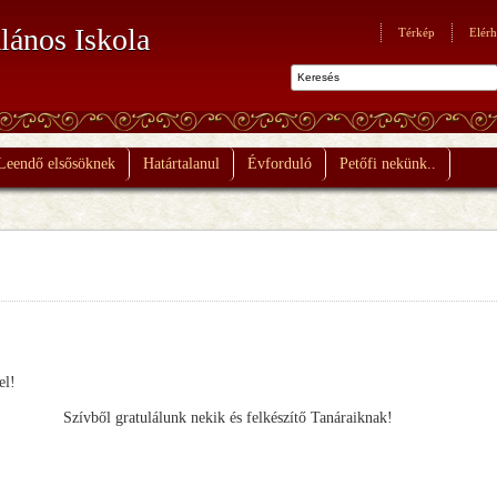
lános Iskola
Térkép
Elérh
Leendő elsősöknek
Határtalanul
Évforduló
Petőfi nekünk..
el!
Szívből gratulálunk nekik és felkészítő Tanáraiknak!