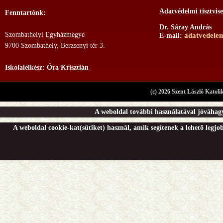
Adatvédelmi tisztvise
Fenntartónk:
Dr. Sáray András
Szombathelyi Egyházmegye
adatvedele
E-mail:
9700 Szombathely, Berzsenyi tér 3.
Iskolalelkész: Óra Krisztián
(c) 2026 Szent László Katoli
A weboldal további használatával jóváhagy
A weboldal cookie-kat(sütiket) használ, amik segítenek a lehető legj