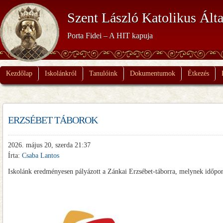
Szent László Katolikus Álta
Porta Fidei – A HIT kapuja
Kezdőlap
Iskolánkról
Tanulóink
Dokumentumok
Étkezés
ERZSÉBET TÁBOROK
2026. május 20, szerda 21:37
Írta:
Csaba Lantos
Iskolánk eredményesen pályázott a Zánkai Erzsébet-táborra, melynek időpo